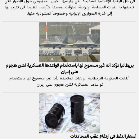
في ظل الرقابة الإعلامية الشديدة التي يفرضها الكيان الصهيوني حول الأضرار التي
تلحقها به القوات المسلحة الإيرانية، تطرقت صحيفة هآرتص العبرية في تقرير لها
إلى قدرة الصواريخ الإيرانية وخصوصاً العنقودية منها.
بريطانيا تؤكد أنه غير مسموح لها باستخدام قواعدها العسكرية لشن هجوم
على إيران
أبلغت الحكومة البريطانية الولايات المتحدة بأنه غير مسموح لها باستخدام
قواعدها العسكرية لشن هجوم على إيران.
أسعار النفط في ارتفاع عقب المحادثات