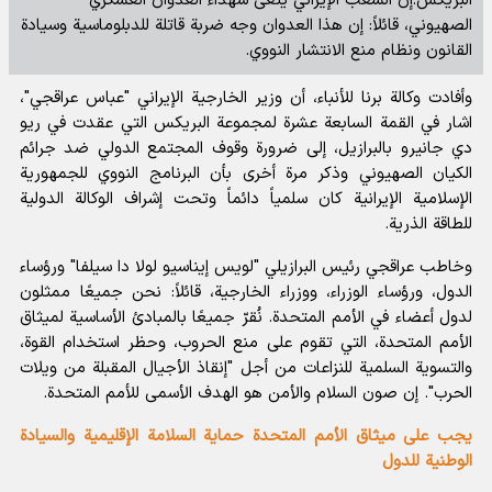
البريكس:إن الشعب الإيراني ينعى شهداء العدوان العسكري
الصهیوني، قائلاً: إن هذا العدوان وجه ضربة قاتلة للدبلوماسية وسيادة
القانون ونظام منع الانتشار النووي.
وأفادت وكالة برنا للأنباء، أن وزير الخارجية الإيراني "عباس عراقجي"،
اشار في القمة السابعة عشرة لمجموعة البريكس التي عقدت في ريو
دي جانيرو بالبرازيل، إلى ضرورة وقوف المجتمع الدولي ضد جرائم
الکیان الصهيوني وذكر مرة أخرى بأن البرنامج النووي للجمهورية
الإسلامية الإيرانية كان سلمياً دائماً وتحت إشراف الوكالة الدولية
للطاقة الذرية.
وخاطب عراقجي رئيس البرازيلي "لويس إيناسيو لولا دا سيلفا" ورؤساء
الدول، ورؤساء الوزراء، ووزراء الخارجية، قائلاً: نحن جميعًا ممثلون
لدول أعضاء في الأمم المتحدة. نُقرّ جميعًا بالمبادئ الأساسية لميثاق
الأمم المتحدة، التي تقوم على منع الحروب، وحظر استخدام القوة،
والتسوية السلمية للنزاعات من أجل "إنقاذ الأجيال المقبلة من ويلات
الحرب". إن صون السلام والأمن هو الهدف الأسمى للأمم المتحدة.
یجب على ميثاق الأمم المتحدة حماية السلامة الإقليمية والسيادة
الوطنية للدول