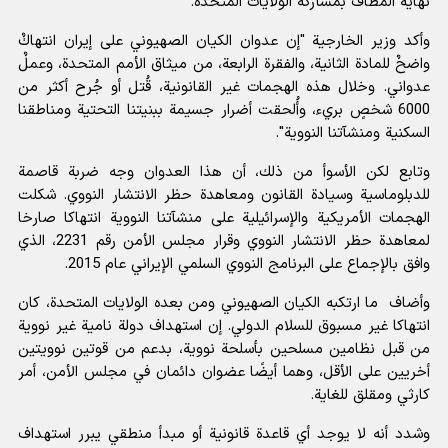
نهاية المطاف بمشاركة الولايات المتحدة.
وأكد وزير الخارجية "إن عدوان الکیان الصهيوني على إيران انتهاكٌ
واضحٌ للمادة الثانية، والفقرة الرابعة، من ميثاق الأمم المتحدة، وعملٌ
عدواني. وخلال هذه الهجمات غير القانونية، قُتل أو جُرح أكثر من
6000 شخصٍ بريء، وأُلحقت أضرار جسيمة ببنيتنا التحتية ومناطقنا
السكنية ومنشآتنا النووية".
وتابع لكن الأسوأ من ذلك، أن هذا العدوان وجه ضربة قاصمة
للدبلوماسية وسيادة القانون ومعاهدة حظر الانتشار النووي. شكلت
الهجمات الأمريكية والإسرائيلية على منشآتنا النووية انتهاكا صارخا
لمعاهدة حظر الانتشار النووي وقرار مجلس الأمن رقم 2231، الذي
وافق بالإجماع على البرنامج النووي السلمي الإيراني عام 2015.
وأضاف ما ارتكبه الکیان الصهيوني ومن بعده الولايات المتحدة، كان
انتهاكا غير مسبوق للسلام الدولي. إن استهداف دولة نامية غير نووية
من قبل نظامين مسلحين بأسلحة نووية، بدعم من قوتين نوويتين
أخريين على الأقل، وهما أيضًا عضوان دائمان في مجلس الأمن، أمر
كارثي ومقلق للغاية.
وشدد أنه لا يوجد أي قاعدة قانونية أو مبدأ منطقي يبرر استهداف