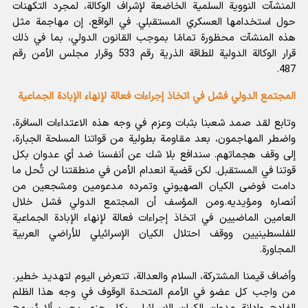
المنشآت النووية السلمية الخاضعة لإشراف الوكالة، لمجرد التكهنات
حول استخدامها العسكري المستقبلي. في الواقع، إن مهاجمة مثل
هذه المنشآت محظورة تمامًا بموجب القانون الدولي، بما في ذلك
قرار الوكالة الدولية للطاقة الذرية رقم 533 وقرار مجلس الأمن رقم
487.
المجتمع الدولي فشل في اتخاذ إجراءات فعالة لإنهاء الإبادة الجماعية
وتابع لقد صمد شعبنا بثبات وعزم في وجه هذه الاعتداءات السافرة،
واضطر المهاجمون، بعد مقاومة بطولية من قواتنا المسلحة الجبارة،
إلى وقف هجماتهم. سندافع بلا شك عن أنفسنا ضد أي عدوان بكل
قوتنا في المستقبل. لكن قضية انعدام الأمن في منطقتنا لن تُحل ما
دامت فوضى الکیان الصهيوني وتمرده مدعومين ومشجعين من
أنصاره ومؤيديه.ومن المؤسف أن المجتمع الدولي فشل خلال
العامين الماضيين في اتخاذ إجراءات فعالة لإنهاء الإبادة الجماعية
للفلسطينيين ووقف احتلال الکیان الإسرائيلي للأراضي العربية
المجاورة.
وأضاف قيمنا المشتركة، السلام والعدالة، تتعرض اليوم لتهديد خطير.
من واجب كل عضو في الأمم المتحدة الوقوف في وجه هذا الظلم