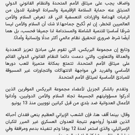
واضاف يجب على ميثاق الأمم المتحدة والنظام القانوني الدولي
المنبثق عنه حماية السلامة الإقليمية والسيادة الوطنية للدول من
الرغبات الهدامة والإرادات التعسفية التي قد تعرض السلام والأمن
العالميين للخطر، إن لم تُكبح جماحها.لا شك أن السلام والأمن ليسا
شرطًا أساسيًا للتنمية الشاملة والمستدامة لنا جميعًا فحسب، بل هما
أيضًا شرط ضروري لتحقيق نظام عالمي أكثر عدلًا وإنسانيةً وأمانًا.
وتابع إن مجموعة البريكس، التي تقوم على مبادئ تعزيز التعددية
والعدالة والتعاون، والتي دعمت دائما النظام القانوني الدولي القائم
على ميثاق الأمم المتحدة، تتمتع بمكانة متميزة للعب دورها
الأساسي والفريد في مواجهة الانتهاكات والتجاوزات غير المسبوقة
للمبادئ الأساسية لميثاق الأمم المتحدة.
وتقدم بالشكر الجزيل لأعضاء مجموعة البريكس الموقرين الذين
أدركوا مسؤوليتهم الجسيمة تجاه السلام والأمن الدوليين، وأدانوا
الأعمال العدوانية ضد بلدي من قبل كيانين نوويين منذ 13 يونيو.
وقال: بينما أقف هنا، فإن الشعب الإيراني العظيم ينعى فقدان أحبائه
الذين فقدوا أرواحهم نتيجة للعدوان العسكري غير المبرر للکیان
الإسرائيلي، والذي استمر لمدة 12 يومًا وتم تنفيذه بدعم ومرافقة وفي