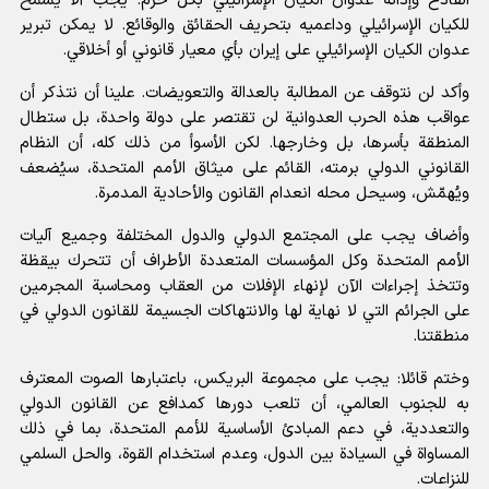
الفادح وإدانة عدوان الکیان الإسرائيلي بكل حزم. يجب ألا يُسمح
للکیان الإسرائيلي وداعميه بتحريف الحقائق والوقائع. لا يمكن تبرير
عدوان الکیان الإسرائيلي على إيران بأي معيار قانوني أو أخلاقي.
وأكد لن نتوقف عن المطالبة بالعدالة والتعويضات. علينا أن نتذكر أن
عواقب هذه الحرب العدوانية لن تقتصر على دولة واحدة، بل ستطال
المنطقة بأسرها، بل وخارجها. لكن الأسوأ من ذلك كله، أن النظام
القانوني الدولي برمته، القائم على ميثاق الأمم المتحدة، سيُضعف
ويُهمّش، وسيحل محله انعدام القانون والأحادية المدمرة.
وأضاف يجب على المجتمع الدولي والدول المختلفة وجميع آليات
الأمم المتحدة وكل المؤسسات المتعددة الأطراف أن تتحرك بيقظة
وتتخذ إجراءات الآن لإنهاء الإفلات من العقاب ومحاسبة المجرمين
على الجرائم التي لا نهاية لها والانتهاكات الجسيمة للقانون الدولي في
منطقتنا.
وختم قائلا: يجب على مجموعة البريكس، باعتبارها الصوت المعترف
به للجنوب العالمي، أن تلعب دورها كمدافع عن القانون الدولي
والتعددية، في دعم المبادئ الأساسية للأمم المتحدة، بما في ذلك
المساواة في السيادة بين الدول، وعدم استخدام القوة، والحل السلمي
للنزاعات.