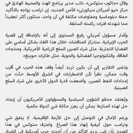
وقال «جاكوب ستوكس»، نائب مدير برنامج الهند والمحيط الهادئ في
مركز «نيو أميركان سيكورتى» للأمن الجديد، إن ترامب يواجه بالتأكيد
حملة دبلوماسية ومفاوضات مكثفة في آن واحد، ستكون أكثر تعقيداً
مما شهدته فترات رئاسته السابقة.
وأشار مسؤول أمريكي رفيع المستوى إلى أنه بالإضافة إلى قضية
الحرب الإيرانية، ستتركز المناقشات خلال هذا اللقاء بشكل أساسي على
القضايا التجارية، مثل شراء الصين للسلع الزراعية الأمريكية، ومنتجات
الطاقة، والتكنولوجيا الفضائية والجوية، مثل طائرات «بوينغ».
وتشير التقارير إلى أن بكين تريد أيضاً وقف هذه الحرب في أقرب
وقت ممكن، نظراً لأن الاضطرابات في الشرق الأوسط حدّت من
إمدادات النفط للصين، وأضعفت قدرة الدول الأخرى على شراء السلع
الصينية.
ويُعتقد محللو الشؤون السياسية والمسؤولون الأمريكيون أن إيجاد
حل لهذه المنازعة يمكن أن يعزز مكانة شي كدولة عالمية.
ورغم الآمال في التوصل إلى حل للأزمة الإقليمية، لا يتفق شي
وترامب حول كيفية إنهاء هذا الصراع. واعترف ستوكس في هذا
الصدد بأن شي يريد التأكد من أن أحدث حرب أمريكية في الشرق