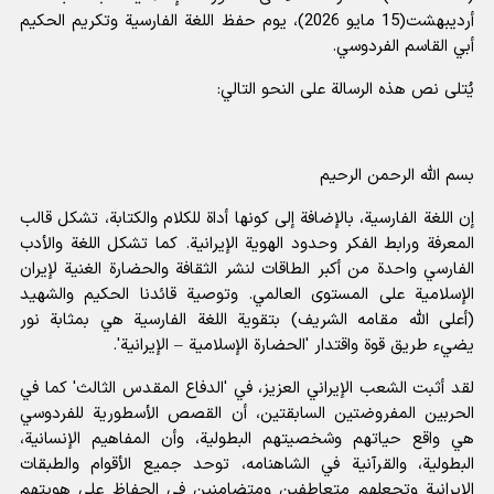
أرديبهشت(15 مايو 2026)، يوم حفظ اللغة الفارسية وتكريم الحكيم
أبي القاسم الفردوسي.
يُتلى نص هذه الرسالة على النحو التالي:
بسم الله الرحمن الرحيم
إن اللغة الفارسية، بالإضافة إلى كونها أداة للكلام والكتابة، تشكل قالب
المعرفة ورابط الفكر وحدود الهوية الإيرانية. كما تشكل اللغة والأدب
الفارسي واحدة من أكبر الطاقات لنشر الثقافة والحضارة الغنية لإيران
الإسلامية على المستوى العالمي. وتوصية قائدنا الحكيم والشهيد
(أعلى الله مقامه الشريف) بتقوية اللغة الفارسية هي بمثابة نور
يضيء طريق قوة واقتدار 'الحضارة الإسلامية – الإيرانية'.
لقد أثبت الشعب الإيراني العزيز، في 'الدفاع المقدس الثالث' كما في
الحربين المفروضتين السابقتين، أن القصص الأسطورية للفردوسي
هي واقع حياتهم وشخصيتهم البطولية، وأن المفاهيم الإنسانية،
البطولية، والقرآنية في الشاهنامه، توحد جميع الأقوام والطبقات
الإيرانية وتجعلهم متعاطفين ومتضامنين في الحفاظ على هويتهم