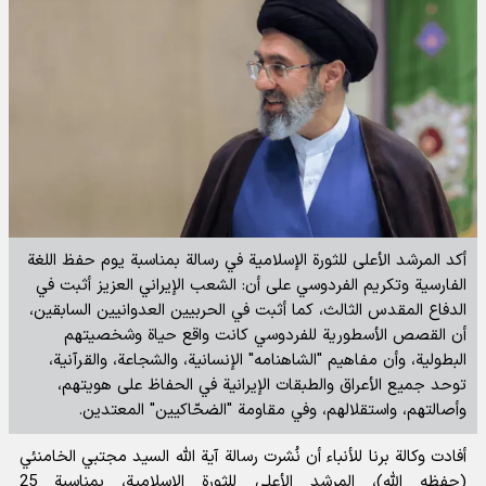
أكد المرشد الأعلى للثورة الإسلامية في رسالة بمناسبة يوم حفظ اللغة
الفارسية وتكريم الفردوسي على أن: الشعب الإيراني العزيز أثبت في
الدفاع المقدس الثالث، كما أثبت في الحربيين العدوانيين السابقين،
أن القصص الأسطورية للفردوسي كانت واقع حياة وشخصيتهم
البطولية، وأن مفاهيم "الشاهنامه" الإنسانية، والشجاعة، والقرآنية،
توحد جميع الأعراق والطبقات الإيرانية في الحفاظ على هويتهم،
وأصالتهم، واستقلالهم، وفي مقاومة "الضحّاكيين" المعتدين.
أفادت وكالة برنا للأنباء أن نُشرت رسالة آية الله السيد مجتبي الخامنئي
(حفظه الله)، المرشد الأعلى للثورة الإسلامية، بمناسبة 25