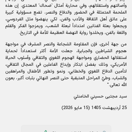
وأصالتهم واستقلالهم، وفي محاربة أمثال 'ضحاك' المعتدي. إن هذه
الملحمة المتمثلة في الحضور والدفاع والنصر، تضع مسؤولية كبيرة
على عاتق أهل الثقافة والأدب والفن، لكي ينهضوا مثل الفردوسي،
ويجعلوا بعثة الفنانين امتداداً لبعثة الشعب، ويمزجوا الفكر والقلم
واللغة بالفن، ويخلدوا رواية النهضة العظيمة للأمة في التاريخ.
من جهة أخرى، فإن المقاومة الشجاعة والنصر المشرف في مواجهة
هجوم الشياطين والجبابرة، جعلت الأمة أكثر استعداداً لحماية
استقلالها الحضاري ومواجهة الهجوم اللغوي والثقافي وأسلوب الحياة
الأمريكي، وذلك بفضل ابتكار وإبداع الفاعلين في المجال الثقافي،
لتأمين الدفاع اللغوي والخطابي، ونمو وتطور الأطفال والمراهقين
والشباب، وطيّ المراحل المتبقية حتى النصر النهائي بثبات أكبر، بعون
الله تعالى."
سيد مجتبى حسيني الخامنئي
25 أرديبهشت 1405 (15 مايو 2026)