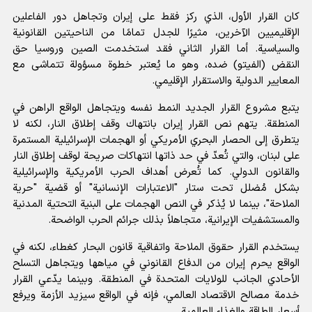
كان القرار الأول، الذي ركز فقط على إيران وتجاهل دور الفاعلين
الإقليميين الآخرين، مثيرًا للجدل تمامًا من الناحيتين القانونية
والسياسية. أما القرار الثاني فقد استخدمت الصين وروسيا حق
النقض (الفيتو) ضده، وهو ما يُعتبر خطوة مسؤولة تتماشى مع
المعايير الدولية والاستقرار الإقليمي.
يتبع مشروع القرار الجديد النمط نفسه ويتجاهل الواقع الراهن في
المنطقة. يتهم نص القرار إيران بانتهاك وقف إطلاق النار، لكنه لا
يتطرق إلى الحصار البحري الأمريكي أو الهجمات الإسرائيلية المستمرة
على لبنان، والتي تُعدّ في حد ذاتها انتهاكات صريحة لوقف إطلاق النار
والقانون الدولي. كما تُعرض أهداف الحرب الأمريكية والإسرائيلية
بشكل مُضلل تحت ستار "الاعتبارات الإنسانية" أو قضية "حرية
الملاحة"، بينما لا يُذكر في النص الهجمات على البنية التحتية المدنية
والمستشفيات الإيرانية، متجاهلاً بذلك جرائم الحرب الواضحة.
يستخدم القرار حقوق الملاحة واتفاقية قانون البحار كغطاء، لكنه في
الواقع يحرم إيران من الدفاع القانوني في مياهها ويتجاهل التسلح
الأحادي الجانب للولايات المتحدة في المنطقة. وبينما يدّعي القرار
خدمة مصالح الاقتصاد العالمي، فإنه في الواقع سيزيد الأزمة ويرفع
أسعار الطاقة والغذاء العالمية.