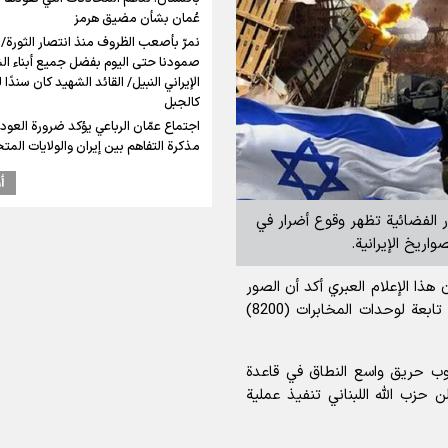
عُمان بشأن مضيق هرمز
نمرّ بأصعب الظروف منذ انتصار الثورة/
صمودنا حتى اليوم بفضل جميع أبناء ا
الإيراني النبيل/ القائد الشهيد كان سندًا 
كالجبل
اجتماع عمّان الرباعي يؤكد ضرورة العودة
مذكرة التفاهم بين إيران والولايات المت
أ
 الفضائية تظهر وقوع أضرار في
اريخ الإيرانية.
ذا الإعلام العبري أكد أن الصور
الفضائية تشير أيضاً إلى إصابة محتملة لصاروخ بقاعدة تابعة لوحدات المخابرات (8200)
وب حريق واسع النطاق في قاعدة
ضي)، حيث أعلن حزب الله اللبناني تنفيذ عملية