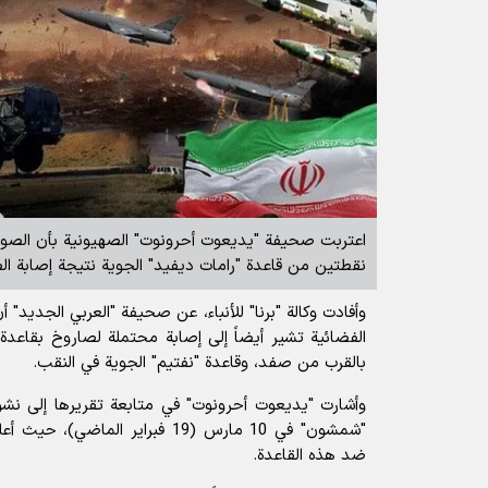
اعتربت صحيفة "يديعوت أحرونوت" الصهيونية بأن الصور
نقطتين من قاعدة "رامات ديفيد" الجوية نتيجة إصابة الصو
وأفادت
وكالة "برنا" للأنباء،
عن صحيفة "العربي الجديد" أن ه
بالقرب من صفد، وقاعدة "نفتيم" الجوية في النقب.
وأشارت "يديعوت أحرونوت" في متابعة تقريرها إلى نش
"شمشون" في 10 مارس (19 فبراير الما
ضد هذه القاعدة.