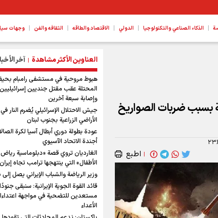
|
|
|
|
|
ة
الذكاء الصناعي والتكنولوجيا
الدولي
الاقتصاد والطاقه
الثقافه والفن
وجهات سیا
العناوين الأكثر مشاهدة
آخر الأخبا
|
هبوط مروحية في مستشفى رامبام بحيفا
المحتلة عقب مقتل جنديين إسرائيليين
وإصابة سبعة آخرين
ة بسبب ضربات الصواريخ
جيش الاحتلال الإسرائيلي يُضرم النار في
الأراضي الزراعية بجنوب لبنان
عودة بطولة دوري أبطال آسيا لكرة الصالا
أجندة الاتحاد الآسيوي
۲۳
اطبع
الغارديان تروي قصة «دبلوماسية رياض
|
الأطفال» التي ينتهجها ترامب تجاه إيران
وزير الرياضة والشباب الإيراني يصل إلى ب
قائد القوة الجوية الإيرانية: سنبقى جنودًا 
مستعدين للتضحية في مواجهة اعتداءا
الأعداء
باكستان: ندعم المحادثات التي تقودها 