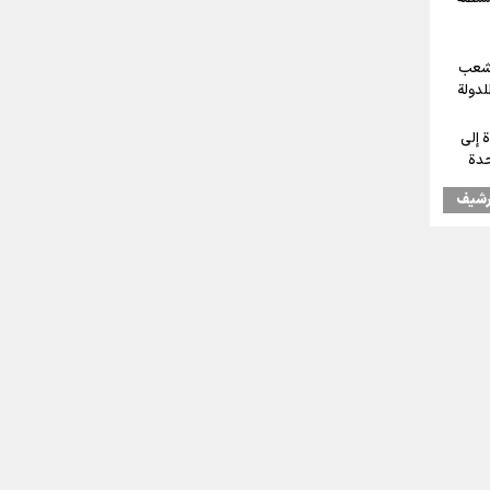
لشعب
للدولة
 إلى
حدة
رشیف