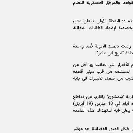
اعد والمرافق العسكرية للنظام
فيد؛ النقطة الأولى تتعلق بجزء
مخصصة لإمداد الطائرات المقاتلة
رامات ديفيد الجوية تُعد واحدة
قة "مرج ابن عامر".
م الأضرار التي لحقت بها أقل من
 المستلمة من قرب مبنى قاعدة
بعة لمخابرات الجيش (أمان/وحدة 8200) بالقرب من صفد، تغييرات في بنية
عسكرية "شمشون" بالقرب من تقاطع
جولاني أو بحيرة طبريا، وقد اشتعلت فيها النيران لعدة أيام في 10 مارس (19 أبريل)
يعلن فيه استهداف هذه القاعدة
خلال الصور الفضائية هو مؤشر