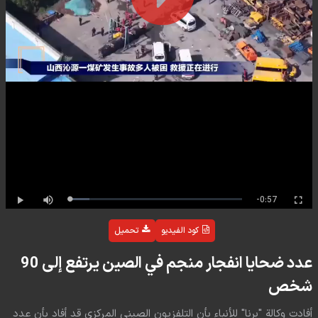
Play
Video
Remaining
-0:57
Progress
Loaded
:
:
Play
Mute
Full
Time
0%
0%
كود الفيديو
تحميل
عدد ضحايا انفجار منجم في الصين يرتفع إلى 90
شخص
أفادت وكالة "برنا" للأنباء بأن التلفزيون الصيني المركزي قد أفاد بأن عدد