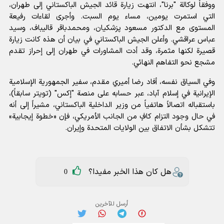
ووفقاً لوكالة "برنا"، انتهت زيارة قائد الجيش الباكستاني إلى طهران،
التي استمرت يومين، مساء يوم السبت. وأجرى لقاءات رفيعة
المستوى مع الدكتور مسعود پزشکیان، ومحمدباقر قاليباف، وسيد
عباس عراقشي. وأعلن الجيش الباكستاني في بيان أن هذه كانت زيارة
قصيرة لكنها مثمرة، وقد أدت المشاورات في طهران إلى إحراز تقدم
مشجع نحو التفاهم النهائي.
وفي السياق نفسه، أفاد رضا أميري مقدم، سفير الجمهورية الإسلامية
الإيرانية في إسلام آباد، عبر حسابه على منصة "إكس" (تويتر سابقاً)،
باستقباله اتصالاً هاتفياً من وزير الداخلية الباكستاني، مشيراً إلى أنه
في حال وجود التزام كافٍ من الجانب الأمريكي، فإن «خطوة إيجابية»
تتشكل بشأن الاتفاق بين الولايات المتحدة وإيران.
هل كان هذا الخبر مفيدا؟
0
أرسل للآخرين