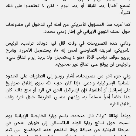
نسمع أخباراً ربما الليلة، أو ربما اليوم - لكن لا تعتمدوا على ذلك
كثيراً».
كما أعرب هذا المسؤول الأمريكي عن أمله في الدخول في مفاوضات
حول الملف النووي الإيراني في إطار زمني محدد.
وتأتي هذه التصريحات في وقت قال فيه دونالد ترامب، الرئيس
الأمريكي، لفريقه التفاوضي أمس إنه «لا يستعجل الأمور». وشرح
روبيو موقف ترامب قائلاً: «هو لا يستعجل، ولا يريد إبرام اتفاق سيء،
والرئيس لن يوقع على اتفاق غير صحيح».
وفي جزء آخر من تصريحاته، أشار روبيو إلى التطورات على الحدود
اللبنانية الإسرائيلية وادعى: «إذا كان حزب الله ينوي إطلاق صواريخ
على إسرائيل أو أطلقها، فإن لإسرائيل الحق في الرد أو منع ذلك. كان
هذا دائماً أمراً مسلماً به، ويُفهم بنفس الطريقة خلال فترة وقف
إطلاق النار».
ووفقاً لوكالة "برنا"، قال متحدث باسم وزارة الخارجية الإيرانية يوم
السبت حول نتائج زيارة الوفد الباكستاني إلى طهران: «نحن في
المرحلة النهائية من صياغة ورقة التفاهم هذه. المواضيع التي تتم