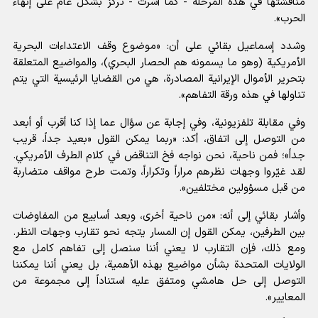
مناقشتها في هذه المرحلة - كما أشرت - تركز بشكل عام على إنهاء
الحرب».
وشدد إسماعيل بقائي على أن: «موضوع وقف الاعتداءات البحرية
الأمريكية (وهو ما يسمونه هم الحصار البحري)، والمواضيع المتعلقة
بتحرير الأموال الإيرانية المصادرة، هي من القضايا الرئيسية التي يتم
تناولها في هذه ورقة التفاهم».
وفي مقابلة تلفزيونية، وفي إجابة عن سؤال عما إذا كنا أقرب أو أبعد
من التوصل إلى اتفاق، أكد: «ربما يمكن القول «بعيد جداً، قريب
جداً»؛ فمن ناحية، نحن نواجه فخ التناقض في كلام الطرف الأمريكي.
لقد غيّروا وجهات نظرهم مراراً وتكراراً، وتمت طرح مواقف متضاربة
من قبل مسؤولين مختلفين».
وأشار بقائي إلى أنه: «من ناحية أخرى، وبعد أسابيع من المفاوضات
بين الطرفين، يمكن القول إن المسار يتجه نحو تقارب وجهات النظر.
ومع ذلك، فإن التقارب لا يعني أننا سنصل إلى تفاهم كامل مع
الولايات المتحدة بشأن مواضيع بهذه الأهمية، بل يعني أننا يمكننا
التوصل إلى حل هامشي ومتفق عليه استناداً إلى مجموعة من
المعايير».