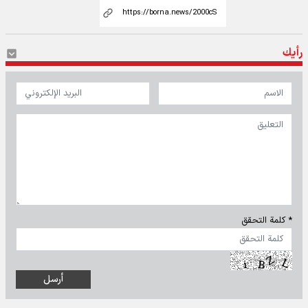
رأيك
* كلمة التحقق