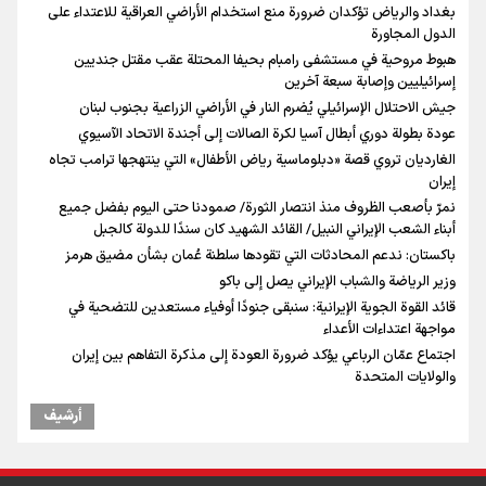
بغداد والرياض تؤكدان ضرورة منع استخدام الأراضي العراقية للاعتداء على
الدول المجاورة
هبوط مروحية في مستشفى رامبام بحيفا المحتلة عقب مقتل جنديين
إسرائيليين وإصابة سبعة آخرين
جيش الاحتلال الإسرائيلي يُضرم النار في الأراضي الزراعية بجنوب لبنان
عودة بطولة دوري أبطال آسيا لكرة الصالات إلى أجندة الاتحاد الآسيوي
الغارديان تروي قصة «دبلوماسية رياض الأطفال» التي ينتهجها ترامب تجاه
إيران
نمرّ بأصعب الظروف منذ انتصار الثورة/ صمودنا حتى اليوم بفضل جميع
أبناء الشعب الإيراني النبيل/ القائد الشهيد كان سندًا للدولة كالجبل
باكستان: ندعم المحادثات التي تقودها سلطنة عُمان بشأن مضيق هرمز
وزير الرياضة والشباب الإيراني يصل إلى باكو
قائد القوة الجوية الإيرانية: سنبقى جنودًا أوفياء مستعدين للتضحية في
مواجهة اعتداءات الأعداء
اجتماع عمّان الرباعي يؤكد ضرورة العودة إلى مذكرة التفاهم بين إيران
والولايات المتحدة
أرشیف