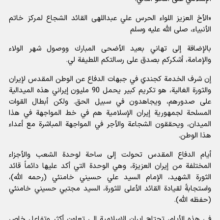
«الأخ العزيز اللواء الحرس علي عبداللهى القائد الشجاع لمركز خاتم
الأنبياء، صلى الله عليه وسلم
بالإضافة إلى تهاني بعيد الأضحى المبارك ووصول شهر الولاء
والإمامة، أشكركم بصدق على رسالتكم اللطيفة لي.
إن شرف الخدمة كجندي في جبهات الدفاع عن الوطن المقدس لإيران
والثورة الغالية، هو تكريم كبير يحمل 90 مليون إيراني هذه الميدالية
على صدورهم، ويجاهدون في سبيل الحق. ولكن أبطال القوات
المسلحة لجمهورية إيران الإسلامية هم في خط المواجهة في هذا
الميدان، ويحققون الشجاعة والأجر في المواجهة المباشرة مع أعداء
هذا الوطن.
أيام الدفاع المقدس تحولت إلى ساحة لوحدة الشعب والأجزاء
المختلفة من إيران العزيزة، وهي الوحدة التي أكد عليها دائماً قائد
الثورة الشهيد، الإمام السيد علي حسيني خامنئي (رحمه الله)،
واستجابةً لقيادة القائد الأعلى للثورة، السيد مجتبي حسيني خامنئي
(حفظه الله).
في هذه الأيام، تحتاج إيران الإسلامية إلى تعاون أكثر وتفاعل خاص