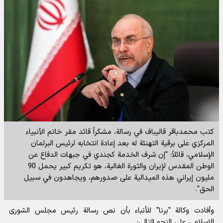
كتب محمدباقر قاليباف في رسالة، مشكراً قائد مقر خاتم الأنبياء
المركزي على برقية التهنئة له بعد إعادة انتخابه لرئيس البرلمان
الإسلامي، قائلاً: "إن شرف الخدمة كجندي في جبهات الدفاع عن
الوطن المقدس لإيران والثورة الغالية، هو تكريم كبير يحمل 90
مليون إيراني هذه الميدالية على صدورهم، ويجاهدون في سبيل
الحق".
وأفادت
وكالة "برنا" للأنباء
بأن نص رسالة رئيس مجلس الشورى
الإسلامي على النحو التالي: