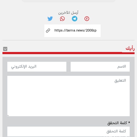
أرسل للآخرين
رأيك
* كلمة التحقق