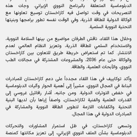
الدبلوماسية المتعلقة بالبرنامج النووي الإيراني. وجات هذه
التصريحات في وقت تواصل فيه كازاخستان توسيع تعاونها مع
الوكالة الدولية للطاقة الذرية، وفي الوقت نفسه تطور برامجها وبنيتها
التحتية النووية السلمية.
وخلال هذا اللقاء، ناقش الطرفان مواضيع من بينها السلامة النووية،
والاستخدام السلمي للطاقة الذرية، وتعزيز النظام العالمي لعدم
الانتشار. كما تم استعراض خريطة طريق للتعاون بين كازاخستان
والوكالة حتى عام 2036، والمشروعات المشتركة في مجالات الطب
النووي، والأبحاث العلمية، والطاقة.
وأكد توكاييف في هذا اللقاء مجدداً على دعم كازاخستان للمبادرات
البناءة في المجال النووي، مشيراً إلى أهمية الحوار وآليات الدبلوماسية
في خفض التوترات الدولية. ومن جانبه، أشار رافائيل غروسي إلى
القدرات العلمية والفنية لكازاخستان، واصفاً إياها بأن لديها البنية
التحتية والكفاءات اللازمة لتطوير الطاقة النووية والمشاركة في
المبادرات الدولية في هذا المجال.
وتسعى كازاخستان، في ظل استمرار المشاورات والتحركات
الدبلوماسية بشأن الملف النووي الإيراني، إلى تعزيز مكانتها كمنصة