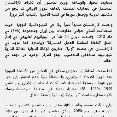
محايدة للحوار والوساطة. ويرى المحللون أن انخراط كازاخستان
المحتمل في العمليات المتعلقة بالملف النووي الإيراني قد يرفع من
مكانتها الدولية ويجعل دورها في البنية الأمنية الإقليمية أكثر بروزاً.
ولعبت كازاخستان سابقاً دوراً بناءً في الدبلوماسية النووية. حيث
استضافت ألماتي جولتي مفاوضات بين إيران ومجموعة (5+1) في
عام 2013، وقدمت لإيران 60 طناً من اليورانيوم الطبيعي في إطار
اتفاق "الخطة الشاملة للعمل المشتركة" (برامج). كما توجد في
كازاخستان، في مصنع "أولبا"، مخزون الوكالة الدولية للطاقة الذرية
لليورانيوم منخفض التخصيب، وهو المركز الوحيد من نوعه في
العالم.
كما سعت آستانة إلى تحويل سجلها في التخلي عن الأسلحة النووية
بعد انهيار الاتحاد السوفيتي، واستضافة بنية عدم انتشار، إلى جزء
من هوية سياستها الخارجية. فقد أجرت الاتحاد السوفيتي بين عامي
1949 و1989، 456 تجربة نووية في منطقة سيمييبالاتينسك
بكازاخستان، خلفت آثاراً بيئية وإنسانية واسعة النطاق.
وفي الوقت نفسه، وافقت كازاخستان على برنامجها لتطوير الصناعة
النووية حتى عام 2050، والذي يشمل بناء ما لا يقل عن ثلاث