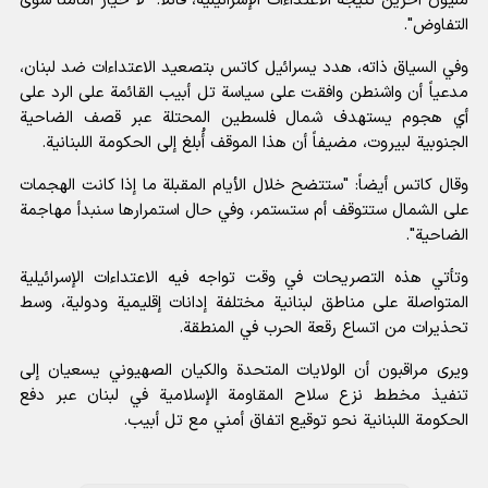
مليون آخرين نتيجة الاعتداءات الإسرائيلية، قائلاً: "لا خيار أمامنا سوى
التفاوض".
وفي السياق ذاته، هدد
يسرائيل كاتس
بتصعيد الاعتداءات ضد لبنان،
مدعياً أن واشنطن وافقت على سياسة تل أبيب القائمة على الرد على
أي هجوم يستهدف شمال فلسطين المحتلة عبر قصف الضاحية
الجنوبية لبيروت، مضيفاً أن هذا الموقف أُبلغ إلى الحكومة اللبنانية.
وقال كاتس أيضاً: "ستتضح خلال الأيام المقبلة ما إذا كانت الهجمات
على الشمال ستتوقف أم ستستمر، وفي حال استمرارها سنبدأ مهاجمة
الضاحية".
وتأتي هذه التصريحات في وقت تواجه فيه الاعتداءات الإسرائيلية
المتواصلة على مناطق لبنانية مختلفة إدانات إقليمية ودولية، وسط
تحذيرات من اتساع رقعة الحرب في المنطقة.
ويرى مراقبون أن الولايات المتحدة والكيان الصهيوني يسعيان إلى
تنفيذ مخطط نزع سلاح المقاومة الإسلامية في لبنان عبر دفع
الحكومة اللبنانية نحو توقيع اتفاق أمني مع تل أبيب.