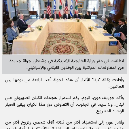
انطلقت في مقر وزارة الخارجية الأمريكية في واشنطن جولة جديدة
من المفاوضات المباشرة بين الوفدين اللبناني والإسرائيلي.
وأفادت
وكالة "برنا" للأنباء
أن هذه الجولة تُعد الرابعة من نوعها بين
الجانبين.
وأكد
جوزيف عون
، اليوم، رغم استمرار هجمات الكيان الصهيوني على
لبنان، ولا سيما في الجنوب، أن التفاوض مع هذا الكيان يبقى الخيار
الوحيد المطروح.
وأشار عون إلى استشهاد أكثر من ثلاثة آلاف شخص ونزوح أكثر من