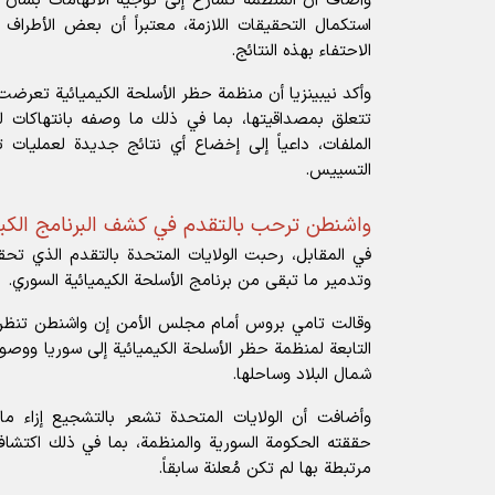
وأضاف أن المنظمة تسارع إلى توجيه الاتهامات بشأن ا
استكمال التحقيقات اللازمة، معتبراً أن بعض الأطراف 
الاحتفاء بهذه النتائج.
وأكد نيبينزيا أن منظمة حظر الأسلحة الكيميائية تعرضت 
تتعلق بمصداقيتها، بما في ذلك ما وصفه بانتهاكات 
الملفات، داعياً إلى إخضاع أي نتائج جديدة لعمليات 
التسييس.
واشنطن ترحب بالتقدم في كشف البرنامج الكيم
في المقابل، رحبت الولايات المتحدة بالتقدم الذي تحق
وتدمير ما تبقى من برنامج الأسلحة الكيميائية السوري.
وقالت
تامي بروس
أمام مجلس الأمن إن واشنطن تنظر ب
التابعة لمنظمة حظر الأسلحة الكيميائية إلى سوريا ووصوله
شمال البلاد وساحلها.
وأضافت أن الولايات المتحدة تشعر بالتشجيع إزاء م
حققته الحكومة السورية والمنظمة، بما في ذلك اكتشاف
مرتبطة بها لم تكن مُعلنة سابقاً.