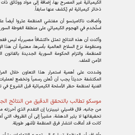
الكيميائية غير المصرح بها، إضافة إلى مواد ووثائق ذات
ذخائر كيميائية لم يُكشف عنها سابقاً.
وأضافت ناكاميتسو أن مفتشي المنظمة عثروا أيضاً ع
استُخدم في الهجوم الكيميائي على منطقة الغوطة السورية
وأكدت أن هذه النتائج تمثل «اكتشافاً مصيرياً» ليس فقط 
ومنظومة نزع السلاح العالمية بأسرها، معتبرةً أن هذا ال
للمنظمة، والتزام الحكومة السورية الجديدة بالقانون 
الأمن للملف.
وشددت على أهمية استمرار هذا التعاون خلال المراح
المكتشفة حديثاً يجب أن تُعلن رسمياً وتخضع لعمليات ا
الفنية لمنظمة حظر الأسلحة الكيميائية قبل الشروع في ت
موسكو تطالب بالتحقق الدقيق من النتائج الج
من جانبه، قال
فاسيلي نيبينزيا
إن التقدم الذي أحرزته م
تحقيقاتها لا يثير الدهشة، مشيراً إلى أن الظروف التي أع
كانت قد أعاقت انتشار فرق المنظمة لأشهر طويلة.