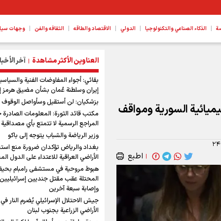
|
|
|
|
|
ة
الذكاء الصناعي والتكنولوجيا
الدولي
الاقتصاد والطاقه
الثقافه والفن
وجهات سیا
العناوين الأكثر مشاهدة
آخر الأخبا
|
بقائي: أجواء المفاوضات الفنية والسياسي
إيران وسلطنة عُمان بشأن مضيق هرمز إ
بزشكيان: لن أستقيل وسأواصل الوقوف ب
ميائية السورية ومواقف
مكتب قائد الثورة: المعلومات الصادرة 
المراجع الرسمية لا تتمتع بأي مصداقية
وزير الرياضة والشباب يتوجه إلى باكو
۲۴
بغداد والرياض تؤكدان ضرورة منع است
اطبع
|
الأراضي العراقية للاعتداء على الدول الم
هبوط مروحية في مستشفى رامبام بحيفا
المحتلة عقب مقتل جنديين إسرائيليين
وإصابة سبعة آخرين
جيش الاحتلال الإسرائيلي يُضرم النار في
الأراضي الزراعية بجنوب لبنان