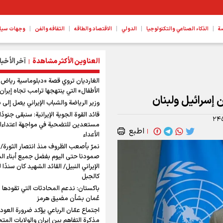
|
|
|
|
|
ة
الذكاء الصناعي والتكنولوجيا
الدولي
الاقتصاد والطاقه
الثقافه والفن
وجهات سیا
العناوين الأكثر مشاهدة
آخر الأخبا
|
الغارديان تروي قصة «دبلوماسية رياض
الأطفال» التي ينتهجها ترامب تجاه إيران
 إسرائيل ولبنان
وزير الرياضة والشباب الإيراني يصل إلى ب
قائد القوة الجوية الإيرانية: سنبقى جنودًا 
۲۴
مستعدين للتضحية في مواجهة اعتداءا
اطبع
|
الأعداء
نمرّ بأصعب الظروف منذ انتصار الثورة/
صمودنا حتى اليوم بفضل جميع أبناء ا
الإيراني النبيل/ القائد الشهيد كان سندًا 
كالجبل
باكستان: ندعم المحادثات التي تقودها 
عُمان بشأن مضيق هرمز
اجتماع عمّان الرباعي يؤكد ضرورة العودة
مذكرة التفاهم بين إيران والولايات المت