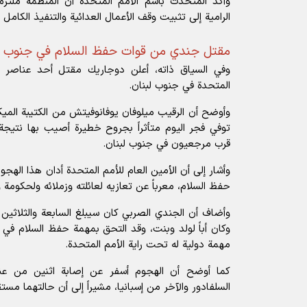
وأكد المتحدث باسم الأمم المتحدة أن المنظمة ملتزم
الرامية إلى تثبيت وقف الأعمال العدائية والتنفيذ الكامل لقر
مقتل جندي من قوات حفظ السلام في جنوب ل
وفي السياق ذاته، أعلن دوجاريك مقتل أحد عناصر قو
المتحدة في جنوب لبنان.
وأوضح أن الرقيب
ميلوفان يوفانوفيتش
من الكتيبة الميك
توفي فجر اليوم متأثراً بجروح خطيرة أصيب بها نتي
قرب مرجعيون في جنوب لبنان.
وأشار إلى أن الأمين العام للأمم المتحدة أدان هذا الهجو
حفظ السلام، معرباً عن تعازيه لعائلته وزملائه ولحكومة
وأضاف أن الجندي الصربي كان سيبلغ السابعة والثلاثي
وكان أباً لولد وبنت، وقد التحق بمهمة حفظ السلام في ل
مهمة دولية له تحت راية الأمم المتحدة.
كما أوضح أن الهجوم أسفر عن إصابة اثنين من عن
السلفادور والآخر من إسبانيا، مشيراً إلى أن حالتهما مستق