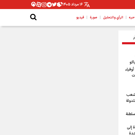
۱۶ مرداد ۱۴۰۵
|
|
|
حیه
الرأي والتحليل
صورة
فيديو
ر
اكو
أوفياء
ت
لشعب
للدولة
سلطنة
 إلى
حدة