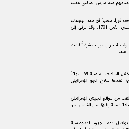
صرعهم منذ مارس الماضي عقب
فوراً، معتبراً أن هذه الهجمات
تمثل انتهاكاً خطيراً للقانون الدولي الإنساني ولقرار مجلس الأمن 1701، وقد ترقى إلى
بواسطة نيران غير مباشرة أُطلقت
 عنه.
وأشار المتحدث الأممي إلى أن قوات اليونيفيل رصدت خلال الساعات الماضية 69 انتهاكاً
اني، إضافة إلى نحو 25 غارة جوية نفذها سلاح الجو الإسرائيلي
5 مساراً لمقذوفات أطلقت من مواقع الجيش الإسرائيلي
جنوب الخط الأزرق ضمن نطاق عمليات البعثة، إلى جانب 14 عملية إطلاق من الشمال نحو
تواصل دعم الجهود الدبلوماسية