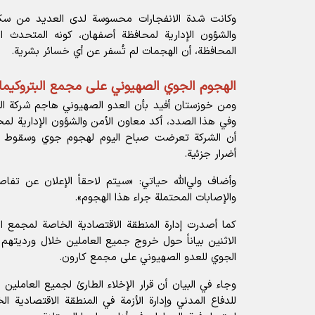
وكانت شدة الانفجارات محسوسة لدى العديد من سكا
والشؤون الإدارية لمحافظة أصفهان، كونه المتحدث ا
المحافظة، أن الهجمات لم تُسفر عن أي خسائر بشرية.
الهجوم الجوي الصهيوني على مجمع البتروكيم
ومن خوزستان أفيد بأن العدو الصهيوني هاجم شركة الب
وفي هذا الصدد، أكد معاون الأمن والشؤون الإدارية ل
أن الشركة تعرضت صباح اليوم لهجوم جوي وسقوط ص
أضرار جزئية.
وأضاف ولي‌الله حياتي: «سيتم لاحقاً الإعلان عن تف
والإصابات المحتملة جراء هذا الهجوم».
كما أصدرت إدارة المنطقة الاقتصادية الخاصة لمجمع ا
الاثنين بياناً حول خروج جميع العاملين خلال ورديتهم
الجوي للعدو الصهيوني على مجمع كارون.
وجاء في البيان أن قرار الإخلاء الطارئ لجميع العاملين 
للدفاع المدني وإدارة الأزمة في المنطقة الاقتصادية ا