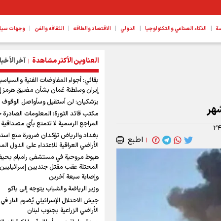
|
|
|
|
|
ة
الذكاء الصناعي والتكنولوجيا
الدولي
الاقتصاد والطاقه
الثقافه والفن
وجهات سیا
العناوين الأكثر مشاهدة
آخر الأخبا
|
بقائي: أجواء المفاوضات الفنية والسياسي
إيران وسلطنة عُمان بشأن مضيق هرمز إ
بزشكيان: لن أستقيل وسأواصل الوقوف ب
هر
مكتب قائد الثورة: المعلومات الصادرة 
المراجع الرسمية لا تتمتع بأي مصداقية
۲۴
بغداد والرياض تؤكدان ضرورة منع است
اطبع
|
الأراضي العراقية للاعتداء على الدول الم
هبوط مروحية في مستشفى رامبام بحيفا
المحتلة عقب مقتل جنديين إسرائيليين
وإصابة سبعة آخرين
وزير الرياضة والشباب يتوجه إلى باكو
جيش الاحتلال الإسرائيلي يُضرم النار في
الأراضي الزراعية بجنوب لبنان