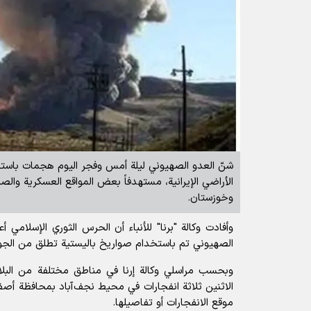
شنّ العدو الصهيوني ليلة أمس وفجر اليوم هجمات باس
الأراضي الإيرانية، مستهدفاً بعض المواقع العسكرية وا
وخوزستان.
وأفادت
وكالة "برنا" للأنباء
أن الحرس الثوري الإسلامي أع
الصهيوني تم باستخدام صواريخ باليستية تطلق من الجو
الاثنين ثلاثة انفجارات في محيط نجف‌آباد بمحافظة أص
موقع الانفجارات أو تفاصيلها.