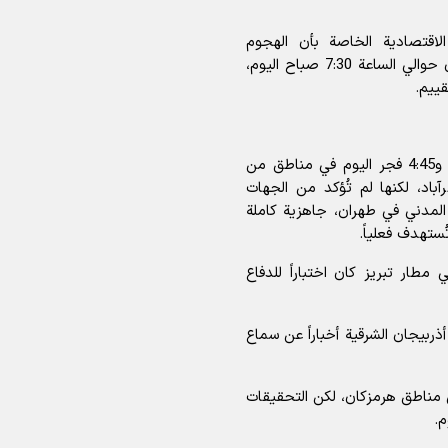
للمنطقة الاقتصادية الخاصة بأن الهجوم
الصهيوني أسفر عن سقوط صاروخين على مجمع كارون حوالي الساعة 7:30 صباح اليوم،
قييم.
كما سُمع دوي انفجارين على الأقل حوالي الساعة 4:43 و4:45 فجر اليوم في مناطق من
اد، لكنها لم تُؤكد من الجهات
 المدني في طهران، جاهزية كاملة
ُستهدف فعلياً.
مطار تبريز كان اختباراً للدفاع
ربيجان الشرقية أخباراً عن سماع
مناطق هرمزكان، لكن التحقيقات
.