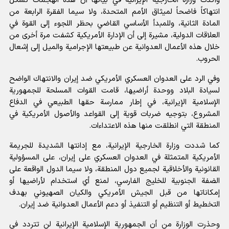
وأكدت وزارة الخارجية الإيرانية في بيانها أن هذه الهجمات تشكل
انتهاكاً فاضحاً لميثاق الأمم المتحدة، ولا سيما الفقرة الرابعة من
المادة الثانية، وللمبدأ الأساسي القاضي بحظر اللجوء إلى القوة في
العلاقات الدولية، مشيرة إلى أن الإدارة الأمريكية كشفت مرة أخرى من
خلال هذه الأعمال العدوانية عن طبيعتها الإجرامية والميل إلى إشعال
الحروب.
وفي الرد على العدوان العسكري الأمريكي ضد إيران والانتهاك الواضح
لسيادة البلاد ووحدة أراضيها، قامت القوات المسلحة للجمهورية
الإسلامية الإيرانية، في إطار ممارسة حقها الطبيعي في الدفاع
المشروع، بتوجيه ضربات قوية إلى القواعد والأصول الأمريكية في
المنطقة التي انطلقت منها هذه الاعتداءات.
كما شددت وزارة الخارجية الإيرانية، مع إدانتها الشديدة للجريمة
الأمريكية المتمثلة في العدوان العسكري على إيران، على المسؤولية
القانونية والأخلاقية لجميع دول المنطقة، ولا سيما الدول الواقعة على
الضفة الجنوبية للخليج الفارسي، لمنع أي استخدام لأراضيها أو
إمكاناتها من قبل الجيش الأمريكي والكيان الصهيوني بهدف
التخطيط أو التنظيم أو التنفيذ أو دعم الأعمال العدوانية ضد إيران.
وحذرت الوزارة من أن الجمهورية الإسلامية الإيرانية لن تتردد في