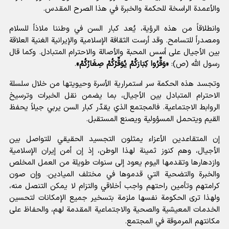
والأعمدة الراسخة للحكمة والخبرة في هذا الصرح المقدس.
وانطلاقاً من هذه الرؤية، يُعد كبار السن في وطننا ملاذاً للسلام
ومصدراً للتسامح. وقد أرست الثقافة الإسلامية والإيرانية الغنية العلاقة
بين الأجيال على أسس المحبة والأصالة والاحترام المتبادل. وكما قال
رسول الله (ص):
«وَقِّرُوا كِبَارَكُمْ يُوَقِّرْكُمْ صِغَارُكُمْ»
.
وتجسد هذه الحكمة سر استمرارية الأسرة وحيويتها من خلال سلسلة
الاحترام المتبادل بين الأجيال، بما يضمن نقل الخبرات وترسيخ
الروابط الاجتماعية. فالمجتمع الذي يقدّر كبار السن يربي جيلاً يحفظ
القيم ويتحمل المسؤولية ويصنع المستقبل.
إن المتقاعدين الأعزاء يمثلون التجسيد الحقيقي للتواصل بين
الأجيال، وهم كنوز ثمينة لهذا الوطن، إذ إن أمن إيران الإسلامية
وازدهارها وتقدمها اليوم يعود إلى سنوات طويلة من العمل المخلص
والخبرة والتضحية التي قدموها في مختلف الميادين. وإن صون
كرامتهم وتأمين راحتهم واجب أخلاقي والتزام لا يمكن التنصل منه،
ولهذا ترى الحكومة نفسها ملزمة بتسخير جميع الإمكانات لتحسين
الخدمات المعيشية والصحية والاجتماعية المقدمة لهم، والحفاظ على
مكانتهم المرموقة في المجتمع.