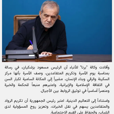
وأفادت و
كالة "برنا" للأنباء
أن الرئيس مسعود بزشكيان، في رسالة
بمناسبة يوم الأسرة وتكريم المتقاعدين، وصف الأسرة بأنها مركز
السكينة والرقي وبناء الإنسان، مشيراً إلى المكانة السامية لكبار السن
في الثقافة الإسلامية والإيرانية، واعتبرهم منبعاً للحكمة والخبرة
وعنصراً أساسياً في توثيق الروابط بين الأجيال.
واستناداً إلى التعاليم الدينية، اعتبر رئيس الجمهورية أن تكريم الرواد
والمتقاعدين يسهم في نقل الخبرات، وتعزيز روح المسؤولية لدى
الشباب، والحفاظ على القيم الاجتماعية.