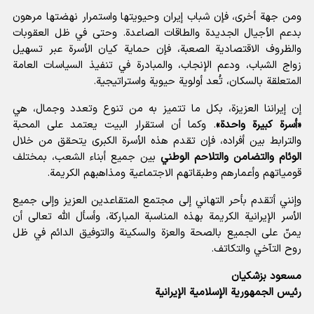
ومن جهة أخرى، فإن شباب إيران وحيويتها واستمرار نهضتها مرهون
بدعم الأجيال الجديدة والطاقات الصاعدة. وحتى في ظل العقوبات
والظروف الاقتصادية الصعبة، فإن حماية كيان الأسرة عبر تسهيل
زواج الشباب، ودعم الإنجاب، والمبادرة في تنفيذ السياسات العامة
المتعلقة بالسكان، تُعد أولوية حيوية واستراتيجية.
إن إيراننا العزيزة، بكل ما تتميز به من تنوع وتعدد وجمال، هي
«أسرة كبيرة واحدة»
. وكما أن استقرار البيت يعتمد على المحبة
والترابط بين أفراده، فإن تقدم هذه الأسرة الكبرى يتحقق من خلال
الوئام والتضامن والتلاحم الوطني
بين جميع أبناء الشعب، بمختلف
قومياتهم وأعمارهم وطبقاتهم الاجتماعية ومذاهبهم الكريمة.
وإنني أتقدم بأحر التهاني إلى مجتمع المتقاعدين العزيز وإلى جميع
الأسر الإيرانية الكريمة بهذه المناسبة المباركة، وأسأل الله تعالى أن
يمنّ على الجميع بالصحة والعزة والسكينة والتوفيق الدائم في ظل
روح التآخي والتكاتف.
مسعود بزشكيان
رئيس الجمهورية الإسلامية الإيرانية