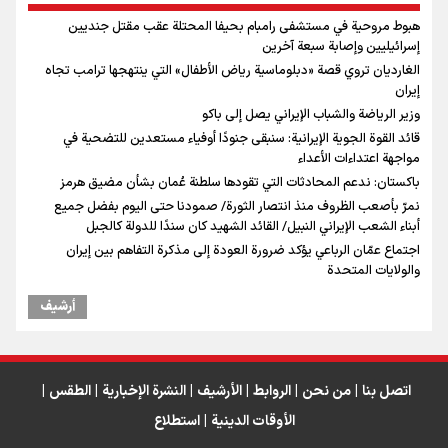
هبوط مروحية في مستشفى رامبام بحيفا المحتلة عقب مقتل جنديين
إسرائيليين وإصابة سبعة آخرين
الغارديان تروي قصة «دبلوماسية رياض الأطفال» التي ينتهجها ترامب تجاه
إيران
وزير الرياضة والشباب الإيراني يصل إلى باكو
قائد القوة الجوية الإيرانية: سنبقى جنودًا أوفياء مستعدين للتضحية في
مواجهة اعتداءات الأعداء
باكستان: ندعم المحادثات التي تقودها سلطنة عُمان بشأن مضيق هرمز
نمرّ بأصعب الظروف منذ انتصار الثورة/ صمودنا حتى اليوم بفضل جميع
أبناء الشعب الإيراني النبيل/ القائد الشهيد كان سندًا للدولة كالجبل
اجتماع عمّان الرباعي يؤكد ضرورة العودة إلى مذكرة التفاهم بين إيران
والولايات المتحدة
أرشیف
اتصل بنا
|
من نحن
|
الروابط
|
الأرشيف
|
النشرة الإخبارية
|
الطقس
|
الأوقات الدينية
|
استطلاع