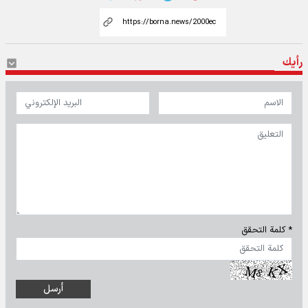
رأيك
* كلمة التحقق