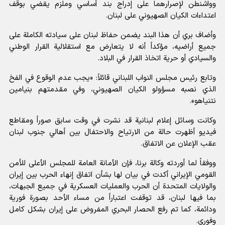
وواشنطن لإصرارهما على إدراج بند أساسي وملزم يقضي بوقف
اعتداءات الكيان الصهيوني على لبنان.
وأضاف بري أن هذا البند يضمن حفاظ لبنان على سيادته الكاملة على
جميع أراضيه، مؤكداً أنه لا يتعارض مع استقلالية القرار الوطني
والسيادي أو حرية اتخاذ القرار في البلاد.
وتابع رئيس مجلس النواب اللبناني قائلاً: «يجب عدم الوقوع في الفخ
الذي نصبه مسؤولو الكيان الصهيوني، وفي مقدمتهم
بنيامين
نتنياهو
».
وكانت وسائل إعلام لبنانية قد نشرت في وقت سابق صوراً ومقاطع
فيديو أظهرت حالة من الارتياح والاحتفال بين أهالي جنوب لبنان
عقب الإعلان عن الاتفاق.
ووفقاً لما أوردته وكالة برنا، فإن الأمانة العامة للمجلس الأعلى للأمن
القومي الإيراني أكدت في بيان لها بشأن اتفاق إنهاء الحرب بين إيران
والولايات المتحدة أن الحرب والعمليات العسكرية في جميع الجبهات،
بما فيها لبنان، قد توقفت اعتباراً من مساء الأحد بصورة فورية
ودائمة، كما تم رفع الحصار البحري المفروض على إيران بشكل كامل
وفوري.