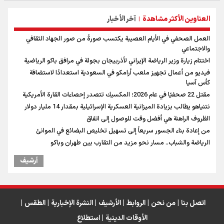
العناوين الأكثر مشاهدة
آخر الأخبار
|
العمل الصحفي في الأيام العصيبة يكتسب صورةً من صور الجهاد الثقافي
والاجتماعي
اختتام زيارة وزير الرياضة الإيراني لأذربيجان بجولة في مرافق باكو الرياضية
فيديو من أعمال تجهيز ملعب أرامكو في السعودية استعدادًا لاستضافة
كأس آسيا
مقتل 22 صحفيًا في عام 2026؛ المكسيك تتصدر إحصاءات القارة الأمريكية
نتنياهو يطالب بزيادة الميزانية العسكرية الإسرائيلية بمقدار 14 مليار دولار
الظروف الراهنة هي أفضل وقت للوصول إلى اتفاق
من إعادة بناء الجسور سريعاً إلى تسهيل تخليص البضائع في الموانئ
الرياضة والشباب.. مسار نحو مزيد من التقارب بين طهران وباكو
أرشیف
اتصل بنا
|
من نحن
|
الروابط
|
الأرشيف
|
النشرة الإخبارية
|
الطقس
|
الأوقات الدينية
|
استطلاع