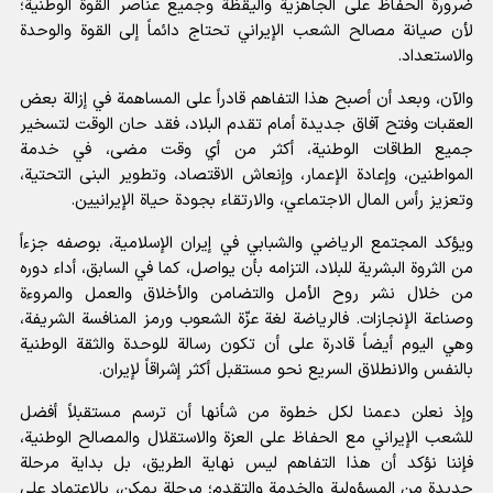
ضرورة الحفاظ على الجاهزية واليقظة وجميع عناصر القوة الوطنية؛
لأن صيانة مصالح الشعب الإيراني تحتاج دائماً إلى القوة والوحدة
والاستعداد.
والآن، وبعد أن أصبح هذا التفاهم قادراً على المساهمة في إزالة بعض
العقبات وفتح آفاق جديدة أمام تقدم البلاد، فقد حان الوقت لتسخير
جميع الطاقات الوطنية، أكثر من أي وقت مضى، في خدمة
المواطنين، وإعادة الإعمار، وإنعاش الاقتصاد، وتطوير البنى التحتية،
وتعزيز رأس المال الاجتماعي، والارتقاء بجودة حياة الإيرانيين.
ويؤكد المجتمع الرياضي والشبابي في إيران الإسلامية، بوصفه جزءاً
من الثروة البشرية للبلاد، التزامه بأن يواصل، كما في السابق، أداء دوره
من خلال نشر روح الأمل والتضامن والأخلاق والعمل والمروءة
وصناعة الإنجازات. فالرياضة لغة عزّة الشعوب ورمز المنافسة الشريفة،
وهي اليوم أيضاً قادرة على أن تكون رسالة للوحدة والثقة الوطنية
بالنفس والانطلاق السريع نحو مستقبل أكثر إشراقاً لإيران.
وإذ نعلن دعمنا لكل خطوة من شأنها أن ترسم مستقبلاً أفضل
للشعب الإيراني مع الحفاظ على العزة والاستقلال والمصالح الوطنية،
فإننا نؤكد أن هذا التفاهم ليس نهاية الطريق، بل بداية مرحلة
جديدة من المسؤولية والخدمة والتقدم؛ مرحلة يمكن، بالاعتماد على