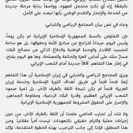
باليقظة إزاء أي نكثٍ محتمل للعهود، وواصفاً بداية مرحلة جديدة
من الخدمة والإعمار والتقدم الوطني بأنها تبعث على الأمل.
وجاء في نص بيان المجتمع الرياضي والشبابي:
«إن التفاوض بالنسبة للجمهورية الإسلامية الإيرانية لم يكن يوماً،
وليس اليوم، ميداناً للتراجع عن مبادئ الأمة وحقوقها، بل هو ساحة
لتجسيد الاقتدار والوحدة الوطنية والدفاع الذكي عن مصالح البلاد؛
مسارٌ سلك على أساس العزة والحكمة والمصلحة، وها هو اليوم يفتح،
في إطار هذا التفاهم، آفاقاً جديدة أمام الشعب الإيراني.
ويرى المجتمع الرياضي والشبابي في إيران الإسلامية أن هذا التفاهم
يُعدّ فتحاً قيّماً في طريق أهداف الثورة الإسلامية وخدمة إيران
العزيزة؛ فتحاً لم يكن نتيجة الثقة بالطرف الآخر، بل ثمرة صمود
الشعب الإيراني العظيم، وقدرة البلاد الردعية، ومقاومة الجماهير،
والإصرار على الحقوق المشروعة للجمهورية الإسلامية الإيرانية.
ولا شك أن تجارب الماضي علمتنا أن الثقة بالطرف الآخر، من دون
إجراءات عملية والتزام حقيقي بالتعهدات، ليست أمراً عقلانياً. ومن
هذا المنطلق، فإننا، إلى جانب الترحيب بهذه الخطوة المتقدمة، نؤكد