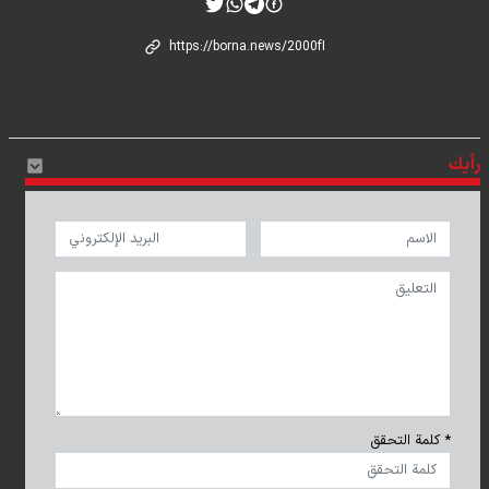
رأيك
* كلمة التحقق