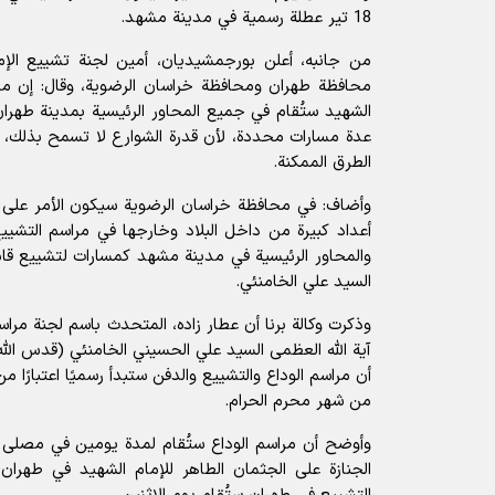
18 تير عطلة رسمية في مدينة مشهد.
من جانبه، أعلن بورجمشيديان، أمين لجنة تشييع الإم
محافظة طهران ومحافظة خراسان الرضوية، وقال: إن مراس
الشهيد ستُقام في جميع المحاور الرئيسية بمدينة طهرا
عدة مسارات محددة، لأن قدرة الشوارع لا تسمح بذلك،
الطرق الممكنة.
وأضاف: في محافظة خراسان الرضوية سيكون الأمر على ا
أعداد كبيرة من داخل البلاد وخارجها في مراسم التشيي
والمحاور الرئيسية في مدينة مشهد كمسارات لتشييع قائد ا
السيد علي الخامنئي.
وذكرت وكالة برنا أن عطار زاده، المتحدث باسم لجنة مراس
آية الله العظمى السيد علي الحسيني الخامنئي (قدس الله
من شهر محرم الحرام.
وأوضح أن مراسم الوداع ستُقام لمدة يومين في مصلى ال
الجنازة على الجثمان الطاهر للإمام الشهيد في طهر