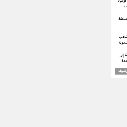
أوفياء
ت
سلطنة
لشعب
للدولة
 إلى
حدة
رشیف