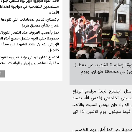
قائد القوة الجوية الإيرانية: سنبقى جنودًا 
مستعدين للتضحية في مواجهة اعتداءا
الأعداء
باكستان: ندعم المحادثات التي تقودها 
عُمان بشأن مضيق هرمز
نمرّ بأصعب الظروف منذ انتصار الثورة/
صمودنا حتى اليوم بفضل جميع أبناء ا
الإيراني النبيل/ القائد الشهيد كان سندًا 
كالجبل
اجتماع عمّان الرباعي يؤكد ضرورة العودة
مذكرة التفاهم بين إيران والولايات المت
ورة الإسلامية الشهيد، عن تعطيل
 يومي السبت والأحد 13 و14 تير (تموز) في محافظة طهران، ويوم
أ
ل اجتماع لجنة مراسم الوداع
لحسيني الخامنئي (قدس الله نفسه
س الوزراء فإن يومي السبت والأحد
13 و14 تير سيكونان عطلة رسمية في محافظة طهران، فيما سيكون يوم الاثنين 15 تير
ة رسمية في مدينة قم، كما أُعلن يوم الخميس