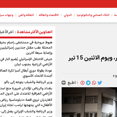
|
|
|
|
|
ة
الذكاء الصناعي والتكنولوجيا
الدولي
الاقتصاد والطاقه
الثقافه والفن
وجهات سیا
العناوين الأكثر مشاهدة
آخر الأخبا
|
هبوط مروحية في مستشفى رامبام بحيفا
المحتلة عقب مقتل جنديين إسرائيليين
وإصابة سبعة آخرين
تعطيل محافظة طهران يومي 13 و 14 تير، ويوم الاثنين 15 تير
جيش الاحتلال الإسرائيلي يُضرم النار في
الأراضي الزراعية بجنوب لبنان
عودة بطولة دوري أبطال آسيا لكرة الصالا
أجندة الاتحاد الآسيوي
۲۵
اطبع
وزير الرياضة والشباب يتوجه إلى باكو
|
بغداد والرياض تؤكدان ضرورة منع است
الأراضي العراقية للاعتداء على الدول الم
الغارديان تروي قصة «دبلوماسية رياض
الأطفال» التي ينتهجها ترامب تجاه إيران
وزير الرياضة والشباب الإيراني يصل إلى ب