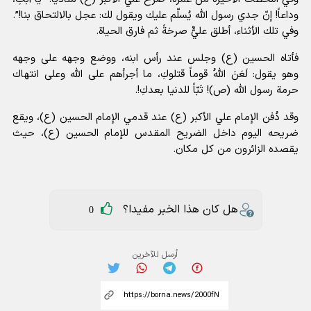
وداعاً! إنّ جدي رسول الله يُسلّم عليك ويقول لك: عجل بالالتحاق بنا!”.
وفي تلك الأثناء، أطلق عليٌّ صرخةً ثم فارق الحياة.
فأتاه الحسين (ع) وجلس عند رأس ابنه، ووضع وجهه على وجهه
وهو يقول: لَعَنَ اللهُ قوماً قتلوكِ، ما أجرأهم على الله وعلى انتهاك
حرمة رسول الله (ص)! تَبّاً للدنيا بعدكِ!.
وقد دُفن الإمام علي الأكبر (ع) عند قدمي الإمام الحسين (ع)، ويقع
ضريحه اليوم داخل الضريح المقدس للإمام الحسين (ع)، حيث
يقصده الزائرون من كل مكان.
هل كان هذا الخبر مفيدا؟
0
أرسل للآخرين