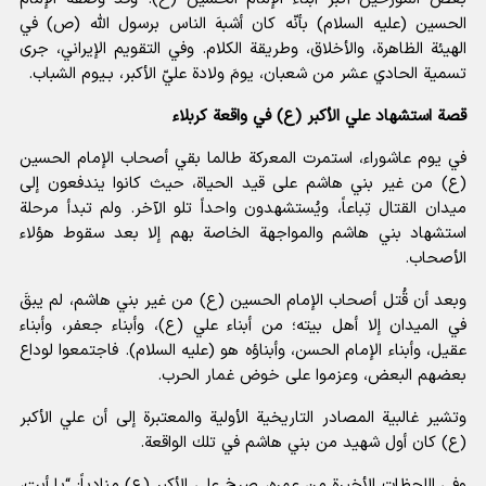
الحسين (عليه السلام) بأنّه كان أشبهَ الناس برسول الله (ص) في
الهيئة الظاهرة، والأخلاق، وطريقة الكلام. وفي التقويم الإيراني، جرى
تسمية الحادي عشر من شعبان، يومَ ولادة عليّ الأكبر، بـيوم الشباب.
قصة استشهاد علي الأكبر (ع) في واقعة كربلاء
في يوم عاشوراء، استمرت المعركة طالما بقي أصحاب الإمام الحسين
(ع) من غير بني هاشم على قيد الحياة، حيث كانوا يندفعون إلى
ميدان القتال تِباعاً، ويُستشهدون واحداً تلو الآخر. ولم تبدأ مرحلة
استشهاد بني هاشم والمواجهة الخاصة بهم إلا بعد سقوط هؤلاء
الأصحاب.
وبعد أن قُتل أصحاب الإمام الحسين (ع) من غير بني هاشم، لم يبقَ
في الميدان إلا أهل بيته؛ من أبناء علي (ع)، وأبناء جعفر، وأبناء
عقيل، وأبناء الإمام الحسن، وأبناؤه هو (عليه السلام). فاجتمعوا لوداع
بعضهم البعض، وعزموا على خوض غمار الحرب.
وتشير غالبية المصادر التاريخية الأولية والمعتبرة إلى أن علي الأكبر
(ع) كان أول شهيد من بني هاشم في تلك الواقعة.
وفي اللحظات الأخيرة من عمره، صرخ علي الأكبر (ع) منادياً: “يا أبتِ،