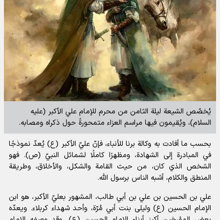
يُخصّص الشيعة ليلة الثامن من محرم للإمام علي الأكبر (عليه
السلام)، ويُقيمون فيها مراسم العزاء متمحورةً حول ذكراه ومصابه.
بحسب ما أفادت به وكالة برنا للأنباء، فإنّ عليّ الأكبر (ع) يُعدّ نموذجًا
في المبادرة إلى الشهادة، ومظهرًا كاملًا لشمائل النبيّ (ص). فهو
الشخص الذي كان، من حيث القامة والشكل، والأخلاق، وطريقة
المنطق والكلام، أشبه الناس برسول الله.
علي بن الحسين بن علي بن أبي طالب، المشهور بعليّ الأكبر، هو ابن
الإمام الحسين (ع) وليلى بنت أبي مُرّة، وأحد شهداء كربلاء. ويعدّه
بعض المؤرخين أكبرَ أبناء الإمام الحسين (ع). وقد وصفه الإمام