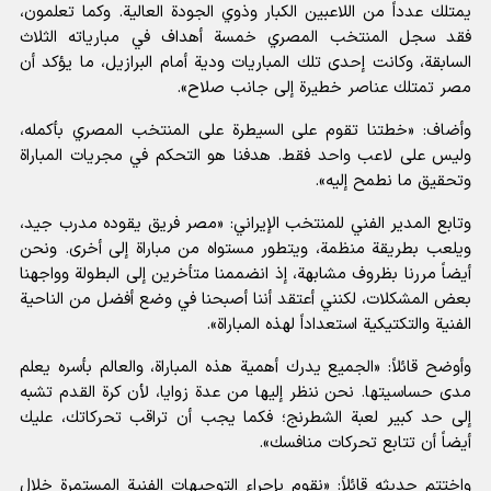
يمتلك عدداً من اللاعبين الكبار وذوي الجودة العالية. وكما تعلمون،
فقد سجل المنتخب المصري خمسة أهداف في مبارياته الثلاث
السابقة، وكانت إحدى تلك المباريات ودية أمام البرازيل، ما يؤكد أن
مصر تمتلك عناصر خطيرة إلى جانب صلاح».
وأضاف: «خطتنا تقوم على السيطرة على المنتخب المصري بأكمله،
وليس على لاعب واحد فقط. هدفنا هو التحكم في مجريات المباراة
وتحقيق ما نطمح إليه».
وتابع المدير الفني للمنتخب الإيراني: «مصر فريق يقوده مدرب جيد،
ويلعب بطريقة منظمة، ويتطور مستواه من مباراة إلى أخرى. ونحن
أيضاً مررنا بظروف مشابهة، إذ انضممنا متأخرين إلى البطولة وواجهنا
بعض المشكلات، لكنني أعتقد أننا أصبحنا في وضع أفضل من الناحية
الفنية والتكتيكية استعداداً لهذه المباراة».
وأوضح قائلاً: «الجميع يدرك أهمية هذه المباراة، والعالم بأسره يعلم
مدى حساسيتها. نحن ننظر إليها من عدة زوايا، لأن كرة القدم تشبه
إلى حد كبير لعبة الشطرنج؛ فكما يجب أن تراقب تحركاتك، عليك
أيضاً أن تتابع تحركات منافسك».
واختتم حديثه قائلاً: «نقوم بإجراء التوجيهات الفنية المستمرة خلال