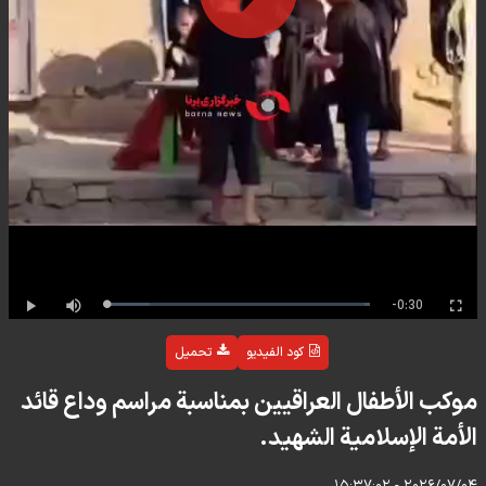
Play
Video
Remaining
-0:30
Progress
:
Loaded
:
Play
Mute
Full
Time
0%
0%
كود الفيديو
تحميل
موكب الأطفال العراقيين بمناسبة مراسم وداع قائد
الأمة الإسلامية الشهيد.