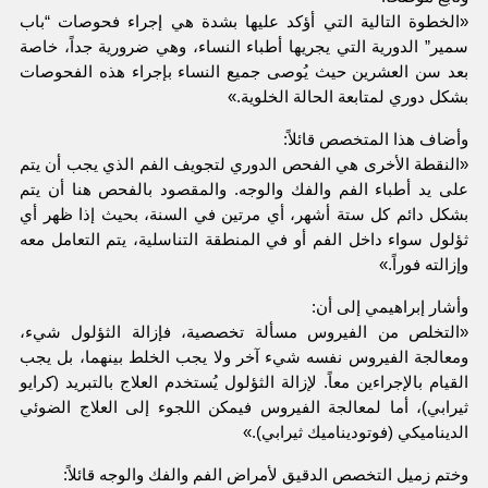
«الخطوة التالية التي أؤكد عليها بشدة هي إجراء فحوصات “باب
سمير” الدورية التي يجريها أطباء النساء، وهي ضرورية جداً، خاصة
بعد سن العشرين حيث يُوصى جميع النساء بإجراء هذه الفحوصات
بشكل دوري لمتابعة الحالة الخلوية.»
وأضاف هذا المتخصص قائلاً:
«النقطة الأخرى هي الفحص الدوري لتجويف الفم الذي يجب أن يتم
على يد أطباء الفم والفك والوجه. والمقصود بالفحص هنا أن يتم
بشكل دائم كل ستة أشهر، أي مرتين في السنة، بحيث إذا ظهر أي
ثؤلول سواء داخل الفم أو في المنطقة التناسلية، يتم التعامل معه
وإزالته فوراً.»
وأشار إبراهيمي إلى أن:
«التخلص من الفيروس مسألة تخصصية، فإزالة الثؤلول شيء،
ومعالجة الفيروس نفسه شيء آخر ولا يجب الخلط بينهما، بل يجب
القيام بالإجراءين معاً. لإزالة الثؤلول يُستخدم العلاج بالتبريد (كرايو
ثيرابي)، أما لمعالجة الفيروس فيمكن اللجوء إلى العلاج الضوئي
الديناميكي (فوتوديناميك ثيرابي).»
وختم زميل التخصص الدقيق لأمراض الفم والفك والوجه قائلاً: