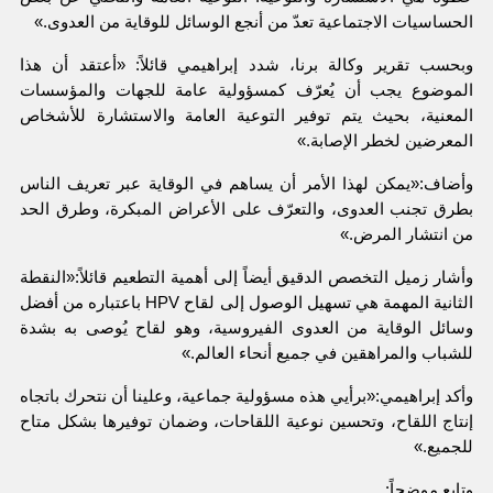
الحساسيات الاجتماعية تعدّ من أنجع الوسائل للوقاية من العدوى.»
وبحسب تقرير وكالة برنا، شدد إبراهيمي قائلاً:
«أعتقد أن هذا
الموضوع يجب أن يُعرّف كمسؤولية عامة للجهات والمؤسسات
المعنية، بحيث يتم توفير التوعية العامة والاستشارة للأشخاص
المعرضين لخطر الإصابة.»
وأضاف:
«يمكن لهذا الأمر أن يساهم في الوقاية عبر تعريف الناس
بطرق تجنب العدوى، والتعرّف على الأعراض المبكرة، وطرق الحد
من انتشار المرض.»
وأشار زميل التخصص الدقيق أيضاً إلى أهمية التطعيم قائلاً:
«النقطة
الثانية المهمة هي تسهيل الوصول إلى لقاح HPV باعتباره من أفضل
وسائل الوقاية من العدوى الفيروسية، وهو لقاح يُوصى به بشدة
للشباب والمراهقين في جميع أنحاء العالم.»
وأكد إبراهيمي:
«برأيي هذه مسؤولية جماعية، وعلينا أن نتحرك باتجاه
إنتاج اللقاح، وتحسين نوعية اللقاحات، وضمان توفيرها بشكل متاح
للجميع.»
وتابع موضحاً: