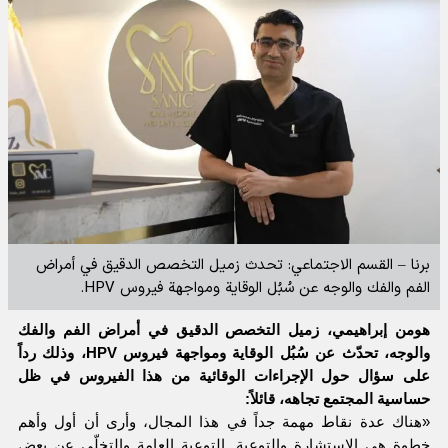
برنا – القسم الاجتماعي: تحدث زميل التخصص الدقيق في أمراض
الفم والفك والوجه عن سُبُل الوقاية ومواجهة فيروس HPV.
هومن إبراهيمي، زميل التخصص الدقيق في أمراض الفم والفك
والوجه، تحدّث عن سُبُل الوقاية ومواجهة فيروس HPV، وذلك رداً
على سؤال حول الإجراءات الوقائية من هذا الفيروس في ظل
حساسية المجتمع تجاهه، قائلاً:
«هناك عدة نقاط مهمة جداً في هذا المجال، وأرى أن أول وأهم
خطوة هي الاستشارة والتوعية. التوعية العامة والتخلّي عن بعض