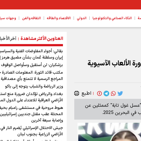
|
|
|
|
|
ة
الذكاء الصناعي والتكنولوجيا
الدولي
الاقتصاد والطاقه
الثقافه والفن
وجهات سیا
العناوين الأكثر مشاهدة
آخر الأخبا
|
بقائي: أجواء المفاوضات الفنية والسياسي
إيران وسلطنة عُمان بشأن مضيق هرمز إ
رة الألعاب الآسيوية
بزشكيان: لن أستقيل وسأواصل الوقوف ب
مكتب قائد الثورة: المعلومات الصادرة 
المراجع الرسمية لا تتمتع بأي مصداقية
وزير الرياضة والشباب يتوجه إلى باكو
اطبع
|
بغداد والرياض تؤكدان ضرورة منع است
الأراضي العراقية للاعتداء على الدول الم
 و"عسل غول تابة" كممثلين عن
هبوط مروحية في مستشفى رامبام بحيفا
ي البحرين 2025.
المحتلة عقب مقتل جنديين إسرائيليين
وإصابة سبعة آخرين
جيش الاحتلال الإسرائيلي يُضرم النار في
الأراضي الزراعية بجنوب لبنان