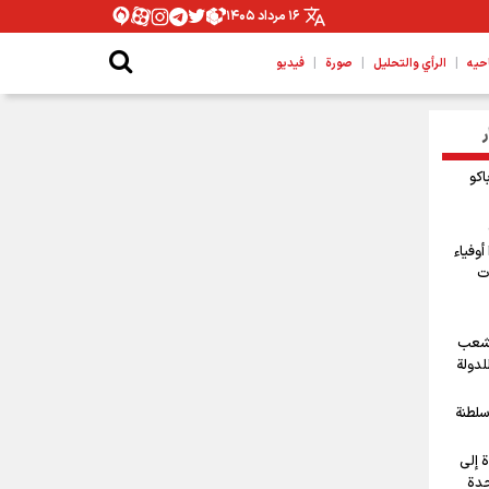
۱۶ مرداد ۱۴۰۵
|
|
|
حیه
الرأي والتحليل
صورة
فيديو
ر
اكو
أوفياء
ت
لشعب
للدولة
سلطنة
 إلى
حدة