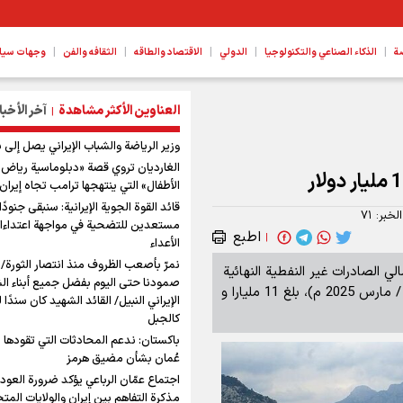
|
|
|
|
|
ة
الذكاء الصناعي والتكنولوجيا
الدولي
الاقتصاد والطاقه
الثقافه والفن
وجهات سیا
العناوين الأكثر مشاهدة
آخر الأخبا
|
وزير الرياضة والشباب الإيراني يصل إلى ب
الغارديان تروي قصة «دبلوماسية رياض
الأطفال» التي ينتهجها ترامب تجاه إيران
قائد القوة الجوية الإيرانية: سنبقى جنودًا 
الخبر:
۷۱
مستعدين للتضحية في مواجهة اعتداءا
اطبع
|
الأعداء
نمرّ بأصعب الظروف منذ انتصار الثورة/
لي الصادرات غير النفطية النهائية
صمودنا حتى اليوم بفضل جميع أبناء ا
في الربع الأول من العام الجاري الإيراني أي ( من 20 آذار / مارس 2025 م)، بلغ 11 مليارا و
الإيراني النبيل/ القائد الشهيد كان سندًا 
كالجبل
باكستان: ندعم المحادثات التي تقودها 
عُمان بشأن مضيق هرمز
اجتماع عمّان الرباعي يؤكد ضرورة العودة
مذكرة التفاهم بين إيران والولايات المت