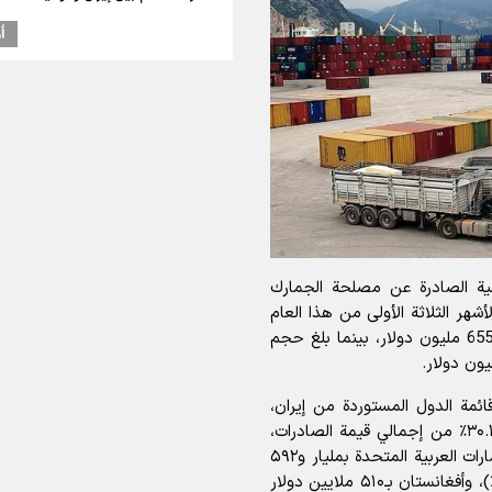
أ
مية الصادرة عن مصلحة الجمارك
أشهر الثلاثة الأولى من هذا العام
(الإيراني)، 34 مليونا و347 ألف طن، بقيمة 11 مليارا و 655 مليون دولار، بينما بلغ حجم
مة الدول المستوردة من إيران،
بحجم يتجاوز ۳ مليارات و۵۱۱ مليون دولار، ما يمثل ۳۰.۱۲٪ من إجمالي قيمة الصادرات،
تلاها العراق بمليار و۹۰۵ ملايين دولار (۱۶.۳۴٪)، ثم الإمارات العربية المتحدة بمليار و۵۹۲
مليون دولار (۱۳.۶۶٪)، وتركيا بـ۹۳۷ مليون دولار (۸.۰۴٪)، وأفغانستان بـ۵۱۰ ملايين دولار