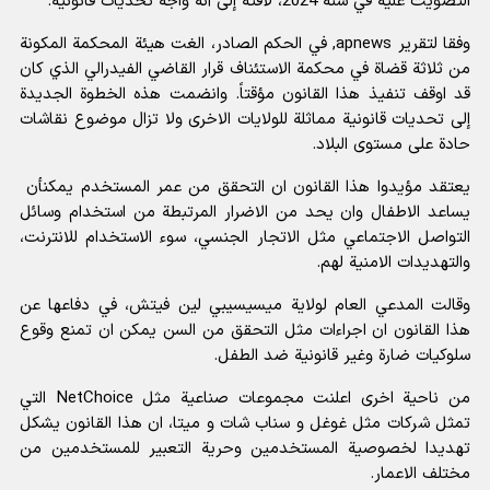
التصويت عليه في سنة 2024، لافتة إلى أنه واجه تحديات قانونية.
وفقا لتقرير apnews, في الحكم الصادر، الغت هيئة المحكمة المكونة
من ثلاثة قضاة في محكمة الاستئناف قرار القاضي الفيدرالي الذي كان
قد اوقف تنفيذ هذا القانون مؤقتاً. وانضمت هذه الخطوة الجديدة
إلى تحديات قانونية مماثلة للولايات الاخرى ولا تزال موضوع نقاشات
حادة على مستوى البلاد.
يعتقد مؤيدوا هذا القانون ان التحقق من عمر المستخدم يمكنأن
يساعد الاطفال وان يحد من الاضرار المرتبطة من استخدام وسائل
التواصل الاجتماعي مثل الاتجار الجنسي، سوء الاستخدام للانترنت،
والتهديدات الامنية لهم.
وقالت المدعي العام لولاية ميسيسيبي لين فيتش، في دفاعها عن
هذا القانون ان اجراءات مثل التحقق من السن يمكن ان تمنع وقوع
سلوكيات ضارة وغير قانونية ضد الطفل.
من ناحية اخرى اعلنت مجموعات صناعية مثل NetChoice التي
تمثل شركات مثل غوغل و سناب شات و ميتا، ان هذا القانون يشكل
تهديدا لخصوصية المستخدمين وحرية التعبير للمستخدمين من
مختلف الاعمار.