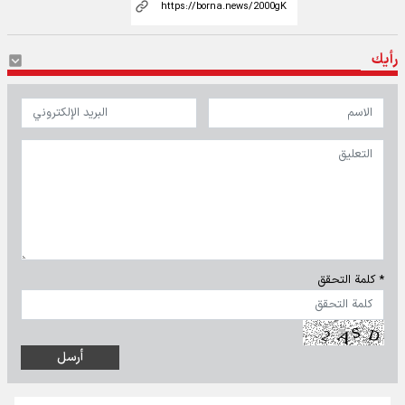
رأيك
* كلمة التحقق