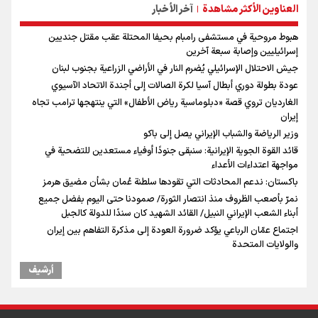
العناوين الأكثر مشاهدة
آخر الأخبار
|
هبوط مروحية في مستشفى رامبام بحيفا المحتلة عقب مقتل جنديين
إسرائيليين وإصابة سبعة آخرين
جيش الاحتلال الإسرائيلي يُضرم النار في الأراضي الزراعية بجنوب لبنان
عودة بطولة دوري أبطال آسيا لكرة الصالات إلى أجندة الاتحاد الآسيوي
الغارديان تروي قصة «دبلوماسية رياض الأطفال» التي ينتهجها ترامب تجاه
إيران
وزير الرياضة والشباب الإيراني يصل إلى باكو
قائد القوة الجوية الإيرانية: سنبقى جنودًا أوفياء مستعدين للتضحية في
مواجهة اعتداءات الأعداء
باكستان: ندعم المحادثات التي تقودها سلطنة عُمان بشأن مضيق هرمز
نمرّ بأصعب الظروف منذ انتصار الثورة/ صمودنا حتى اليوم بفضل جميع
أبناء الشعب الإيراني النبيل/ القائد الشهيد كان سندًا للدولة كالجبل
اجتماع عمّان الرباعي يؤكد ضرورة العودة إلى مذكرة التفاهم بين إيران
والولايات المتحدة
أرشیف