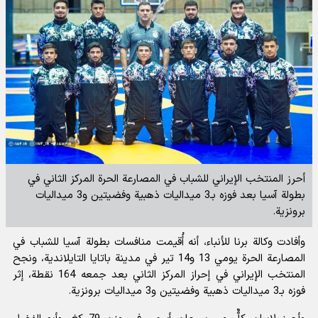
أحرز المنتخب الإيراني للشباب في المصارعة الحرة المركز الثاني في
بطولة آسيا بعد فوزه بـ3 ميداليات ذهبية وفضيتين و3 ميداليات
برونزية.
وأفادت
وكالة برنا للأنباء
، أنه أُقيمت منافسات بطولة آسيا للشباب في
المصارعة الحرة يومي 13 و14 تير في مدينة باتايا التايلاندية، ونجح
المنتخب الإيراني في إحراز المركز الثاني بعد جمعه 164 نقطة، إثر
فوزه بـ3 ميداليات ذهبية وفضيتين و3 ميداليات برونزية.