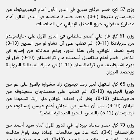
وزن 57 كغ: خسر عرفان سيري في الدور الأول أمام تيميربيكوف من
قرغيزستان بنتيجة (6-0)، وبعد خسارة منافسه في الدور التالي أمام
مصارع منغولي، خرج الممثل الإيراني من المنافسات.
وزن 61 كغ: فاز علي أصغر سلطاني في الدور الأول على جاياسوندرا
من سريلانكا (11-0)، ثم تغلب على آن تشاو لو من الصين (13-3)
وبلغ نصف النهائي. وفي هذا الدور، ورغم معاناته من إصابة في
الكاحل، خسر أمام بيكاسيل أسمبيك من كازاخستان (10-0)، قبل أن
يهزم آشيرقلييف من تركمانستان (11-1) في مباراة الميدالية البرونزية
ويحصد البرونز.
وزن 65 كغ: استهل أمير رضا تيموري زاد مشواره بالفوز على غو من
كوريا الجنوبية (10-0)، ثم تغلب على محمدجان سعيدوف من
طاجيكستان (10-0)، وفاز في نصف النهائي على إيتا شيمودا من
اليابان (10-4)، قبل أن يخسر في النهائي أمام عيسى إيساكوف من
قرغيزستان (12-5) باللمس، ليحرز الميدالية الفضية.
وزن 70 كغ: خسر سجاد بيردايه في الدور الأول أمام سيد أحمد من
كازاخستان (6-3)، لكنه عاد عبر منافسات الإعادة بعد بلوغ منافسه
النهائي، ففاز على وانغ من الصين (10-0)، ثم هزم سوكيغاوا من