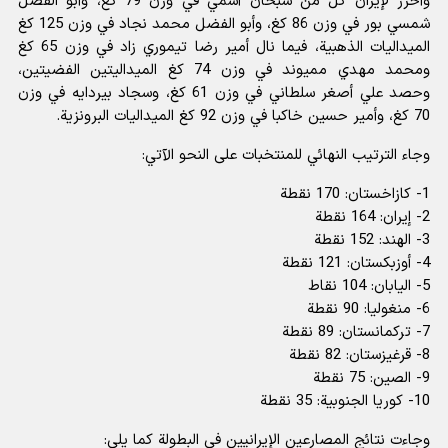
وأحرز لإيران كلٌّ من سبحان أسمي في وزن 79 كغ، وأبو الفضل
شمسي بور في وزن 86 كغ، وأبو الفضل محمد نجاد في وزن 125 كغ
الميداليات الذهبية، فيما نال أمير رضا تيموري زاد في وزن 65 كغ
ومحمد مهدي مميوند في وزن 74 كغ الميداليتين الفضيتين،
وحصد علي أصغر سلطاني في وزن 61 كغ، وسجاد بيردايه في وزن
70 كغ، وأمير حسين خاكبا في وزن 92 كغ الميداليات البرونزية.
وجاء الترتيب النهائي للمنتخبات على النحو الآتي:
1- كازاخستان: 170 نقطة
2- إيران: 164 نقطة
3- الهند: 152 نقطة
4- أوزبكستان: 121 نقطة
5- اليابان: 104 نقاط
6- منغوليا: 90 نقطة
7- تركمانستان: 89 نقطة
8- قرغيزستان: 82 نقطة
9- الصين: 75 نقطة
10- كوريا الجنوبية: 35 نقطة
وجاءت نتائج المصارعين الإيرانيين في البطولة كما يلي: