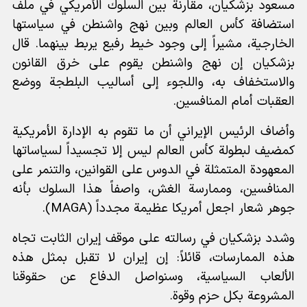
مسعود بزشكيان، مقارنةً بين السلوك الأمريكي في ملف
استضافة كأس العالم وبين نهج واشنطن في سياستها
الخارجية، مشيراً إلى وجود خيط رفيع يربط بينهما.
قال
بزشكيان إن نهج واشنطن يقوم على خرق القانون
والاستخفاف به، واللجوء إلى أساليب البلطجة ووضع
العقبات أمام المنافسين.
وأضاف الرئيس الإيراني أن ما تقوم به الإدارة الأمريكية
كمضيف لبطولة كأس العالم ليس إلا تجسيداً لسياساتها
المعهودة المتمثلة في الدوس على القوانين، والتنمر على
المنافسين، وممارسة الغش، واصفاً هذا السلوك بأنه
جوهر شعار اجعل أمريكا عظيمة مجدداً (MAGA).
وشدد بزشكيان في رسالته على موقف إيران الثابت تجاه
هذه الممارسات، قائلاً: إن إيران لا تقبل بمثل هذه
الألعاب السياسية، وسنواصل الدفاع عن حقوقنا
المشروعة بكل حزم وقوة.