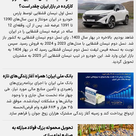
کارکرده در بازار ایران چقدر است؟
نسل اول نیسان قشقایی توسط پارس
خودرو در ایران مونتاژ و بین سال‌های 1390
تا 1391 عرضه شد. پس از آن، وقفه‌ای 12
ساله در عرضه نیسان قشقایی را در ایران
شاهد بودیم. بالاخره در بهار سال 1403، پای نسل دوم نیسان قشقایی به کشور باز
شد. نسل دوم نیسان قشقایی با مدل‌های 2023 و 2024 به فروش رسید. سپس
نوبت به نسخه فیس لیفت نسل دوم نیسان قشقایی رسید که در بهار 1404 به
بازار ایران وارد شد. این خودرو در تیپ نیسان قشقایی آنر 2025 به مشتریان
تحویل گردید.
بانک ملی ایران؛ همراه آغاز زندگی‌های تازه
بانک ملی ایران با اجرای برنامه‌ریزی‌های
راهبردی و تأمین منابع مالی مورد نیاز، طی
چهار ماه نخست سال جاری و با وجود
چالش‌ها و مشکلات ایجادشده، موفق شد
۲۵ هزار و ۶۸۴ فقره وام قرض‌الحسنه
ازدواج پرداخت کند و زمینه آغاز زندگی مشترک هزاران زوج جوان را فراهم سازد.
تحویل محموله بزرگ فولاد مبارکه به
صنایع لوله سازی