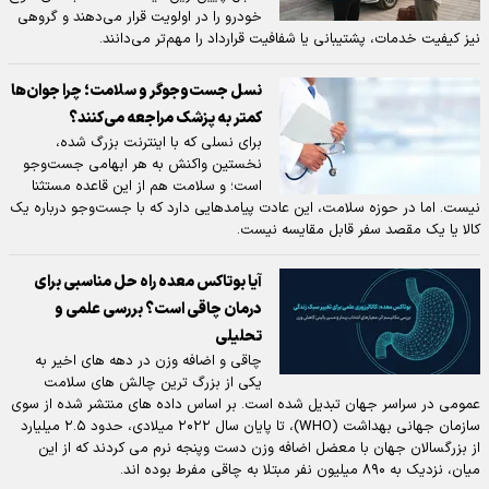
خودرو را در اولویت قرار می‌دهند و گروهی
نیز کیفیت خدمات، پشتیبانی یا شفافیت قرارداد را مهم‌تر می‌دانند.
نسل جست‌وجوگر و سلامت؛ چرا جوان‌ها
کمتر به پزشک مراجعه می‌کنند؟
برای نسلی که با اینترنت بزرگ شده،
نخستین واکنش به هر ابهامی جست‌وجو
است؛ و سلامت هم از این قاعده مستثنا
نیست. اما در حوزه سلامت، این عادت پیامدهایی دارد که با جست‌وجو درباره یک
کالا یا یک مقصد سفر قابل مقایسه نیست.
آیا بوتاکس معده راه حل مناسبی برای
درمان چاقی است؟ بررسی علمی و
تحلیلی
چاقی و اضافه وزن در دهه های اخیر به
یکی از بزرگ ترین چالش های سلامت
عمومی در سراسر جهان تبدیل شده است. بر اساس داده های منتشر شده از سوی
سازمان جهانی بهداشت (WHO)، تا پایان سال ۲۰۲۲ میلادی، حدود ۲.۵ میلیارد
از بزرگسالان جهان با معضل اضافه وزن دست وپنجه نرم می کردند که از این
میان، نزدیک به ۸۹۰ میلیون نفر مبتلا به چاقی مفرط بوده اند.