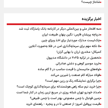
شانتاژ چیست؟
اخبار برگزیده
سه افتخار ملی و بین‌المللی دیگر در کارنامه بانک پاسارگاد ثبت شد
دریاچه پریشان فارس؛ نگین پنهان طبیعت ایران
چک‌لیست مدارک موردنیاز برای اخذ ویزای چین
۵ نکته مهم برای سرمایه‌گذاری امن در طلا به‌صورت آنلاین
کمیکال؛ مخدری ارزان با بهایی گران!
تحصیل در ترکیه ۲۰۲۵ در دانشگاه مدیپول
خرید موسیر کوهی و دشتی صادراتی
لوله‌های مانیسمان با قیمت مناسب در 3 گام ساده
فولاد مبارکه کام صنعت را شیرین می‌کند
چرا برگزاری نمایشگاه رنگ و رزین مهم است؟
چرا خرید نیم سکه راهی هوشمندانه برای سرمایه‌گذاری کوچک است؟
امداد خودرو تهران شبانه روزی در سریع ترین زمان در کنار شما است
زمین فوتبال با چمن مصنوعی بهتر است یا چمن طبیعی؟
قیمت پروفیل امروز؛ از صنعتی تا در و پنجره – راهنمای خرید