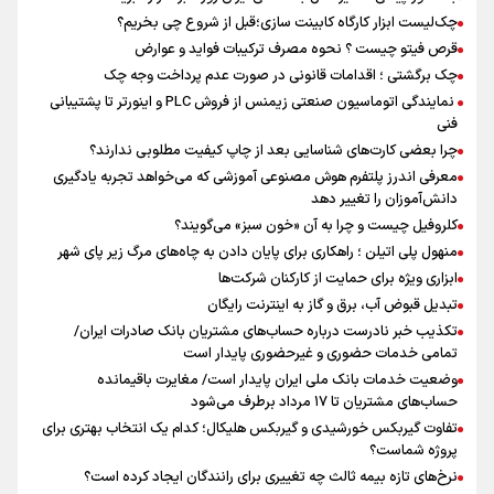
چک‌لیست ابزار کارگاه کابینت سازی؛قبل از شروع چی بخریم؟
قرص فیتو چیست ؟ نحوه مصرف ترکیبات فواید و عوارض
چک برگشتی ؛ اقدامات قانونی در صورت عدم پرداخت وجه چک
‎ نمایندگی اتوماسیون صنعتی زیمنس از فروش PLC و اینورتر تا پشتیبانی
فنی
چرا بعضی کارت‌های شناسایی بعد از چاپ کیفیت مطلوبی ندارند؟
معرفی اندرز پلتفرم هوش مصنوعی آموزشی که می‌خواهد تجربه یادگیری
دانش‌آموزان را تغییر دهد
کلروفیل چیست و چرا به آن «خون سبز» می‌گویند؟
منهول پلی اتیلن ؛ راهکاری برای پایان دادن به چاه‌های مرگ زیر پای شهر
ابزاری ویژه برای حمایت از کارکنان شرکت‌ها
تبدیل قبوض آب، برق و گاز به اینترنت رایگان
تکذیب خبر نادرست درباره حساب‌های مشتریان بانک صادرات ایران/
تمامی خدمات حضوری و غیرحضوری پایدار است
وضعیت خدمات بانک ملی ایران پایدار است/ مغایرت باقیمانده
حساب‌های مشتریان تا ۱۷ مرداد برطرف می‌شود
تفاوت گیربکس خورشیدی و گیربکس هلیکال؛ کدام یک انتخاب بهتری برای
پروژه شماست؟
نرخ‌های تازه بیمه ثالث چه تغییری برای رانندگان ایجاد کرده است؟