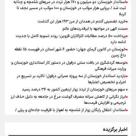
استاندار خوزستان: دو میلیون و ۱۷۰ هزار تردد در مرزهای شلمچه و چذابه
ثبت شد / برپایی هزار موکب در خوزستان و ۱۰۰ موکب در مسیر نجف تا
کربلا
خرید تضمینی گندم در همدان از مرز ۱۹۳ هزار تن گذشت
سنت الهی در مواجهه با ابرقدرت‌های عالم
پرداخت ۵۰ درصد مطالبات کلزاکاران قزوین؛ روند تسویه کامل با جدیت
ادامه دارد
خوزستان در کانون گرمای جهان؛ حضور ۶ شهر استان در فهرست ۱۵ نقطه
داغ زمین
توسعه گردشگری در بافت سنتی دزفول در دستور کار استانداری خوزستان و
وزارت میراث فرهنگی
بازدید استاندار خوزستان از سه پروژه عمرانی دزفول؛ تاکید بر تسریع در
اجراء و تخصیص اعتبارها
سهم مرزهای خوزستان از تردد زوار اربعین کشور به ۳۶ درصد رسید
ابراز نگرانی از کاهش سرانه مصرف گوشت مرغ در جامعه به دلیل حذف ارز
ترجیحی و افزایش قیمت‌ها
استاندار: انتقال رایگان زوار از شلمچه به اهواز با ظرفیت جاده‌ای و ریلی /
خوزستان با یک‌هزار موکب رکورددار خدمت‌رسانی به زایران اربعین است
هیچ‌گونه اصابتی در قشم و بندرعباس گزارش نشده است
اخبار برگزیده
گام‌های مؤثری برای تداوم ارائه خدمات پزشکی در دانشگاه علوم پزشکی