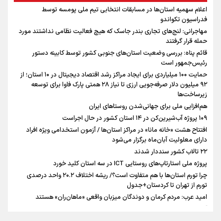
شیراز برداشته شده است
اعلام سهمیه استان‌ها در مسابقات انتخابی تیم ملی پومسه توسط
آیا هوش مصنوعی می‌تواند جایگزین قاضی شود؟ تأملی بر آینده عدالت
فدراسیون تکواندو
کیفری
مهاجرانی: لنج‌های تجاری بندر جاسک که هیچ فعالیت نظامی نداشتند مورد
تغییر زمانبندی شارژ کالابرگ، واریز اعتبار «کارت امید مادر» و ساماندهی
حمله قرار گرفتند
تراکنشهای فروشگاهی؛ سه خبر حوزه رفاه برای خانوارهای فارس
قائم پناه: بررسی وضعیت استان‌های جنوبی کشور توسط کابینه دستور
مدیرعامل آب منطقه‌ای یزد: رسانه‌ها بازوی آگاهی‌بخشی جامعه هستند
رئیس‌جمهور است
پیام استاندار قزوین به مناسبت سالروز شهادت امیر سرلشکر خلبان شهید
حمایت ۱۰۰ میلیاردی برای ایجاد مراکز رشد اقتصاد دیجیتال در ۱۰ استان؛ از
عباس بابایی
۹۲ میلیون دلار صرفه‌جویی ارزی تا نیاز ۲۸ همتی پارک فاوا برای توسعه
شمس اذر قزوین با 4 بازیکن قرارداد بست
زیرساخت‌ها
بازدید معاون عمرانی استاندار از پروژه های عمرانی شهرداری قزوین
هم‌افزایی ملی برای جهانی‌شدن روستاهای ایران
مشاور رسانه‌ای دفتر رییس‌جمهور تاکید کرد؛لزوم هم‌افزایی روابط‌ عمومی
۱۰۹ پروژه آب‌شیرین‌کن در ۱۴ استان کشور در حال اجراست
دستگاه‌های مختلف برای تبیین عملکرد دولت
افتتاح هشت «خانه مانا» در مراکز استان‌ها / آزمون استخدامی ویژه افراد
آب، فاضلاب، پسماند و پروژه‌های نیمه‌تمام در اولویت مصوبات دولت در
دارای معلولیت آبان‌ماه برگزار می‌شود
سفر به گیلان
۲۲ تالاب کشور سنددار شدند
بیش از یک میلیون زائر با ناوگان حمل‌ونقل اربعین در مرز خسروی جابه‌جا
پروژه ملی استارتاپ‌های روستایی ICT در سه استان کلید خورد
شدند/ انجام ۲۴ هزار سرویس حمل‌ونقل اربعینی
چرا تورم استان‌ها با هم متفاوت است؟/ ریشه اختلاف ۲۰.۲ واحد درصدی
تورم از تهران تا کردستان+جدول
امید عرب: مردم کرمان و دوندگان میزبان واقعی «ماهان‌ران» هستند
آداب و رسوم و مراسم محرم در سیستان و بلوچستان
قدیمی ترین روضه‌های تهران در این اماکن برگزار می شد+عکس