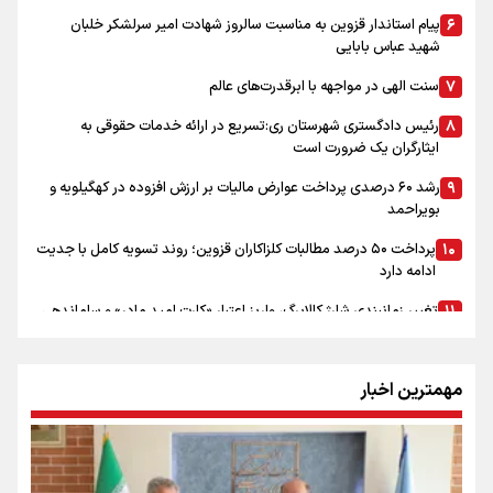
پیام استاندار قزوین به مناسبت سالروز شهادت امیر سرلشکر خلبان
شهید عباس بابایی
سنت الهی در مواجهه با ابرقدرت‌های عالم
رئیس دادگستری شهرستان ری:تسریع در ارائه خدمات حقوقی به
ایثارگران یک ضرورت است
رشد ۶۰ درصدی پرداخت عوارض مالیات بر ارزش افزوده در کهگیلویه و
بویراحمد
پرداخت ۵۰ درصد مطالبات کلزاکاران قزوین؛ روند تسویه کامل با جدیت
ادامه دارد
تغییر زمانبندی شارژ کالابرگ، واریز اعتبار «کارت امید مادر» و ساماندهی
تراکنشهای فروشگاهی؛ سه خبر حوزه رفاه برای خانوارهای فارس
کادر فنی و بازیکنان تیم دوچرخه سواری «یارا» قراردادهای خود را امضا
مهمترین اخبار
کردند
گفتگوی ویژهٔ روز خبرنگار با مدیرکل کمیته امداد خراسان شمالی /از
خیران رسانه‌ای تا ۷۰۰ واحد مسکن و ۴۰۰ میلیارد تومان کمک مردمی