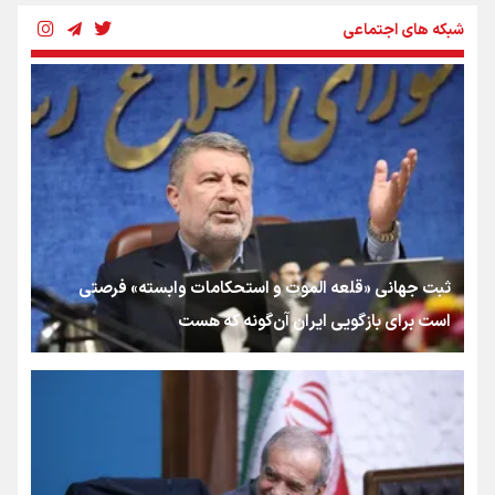
بزرگترین تعزیه‌خوانی کشور در کدام روستا است؟
شبکه های اجتماعی
سفارش‌ها و توصیه های مرحوم فاطمی‌نیا به عزاداران امام حسین (ع) در
ماه محرم
۷ آیین عزاداری خاص و دیدنی ایرانی ها در ماه محرم
ثبت جهانی «قلعه الموت و استحکامات وابسته» فرصتی
است برای بازگویی ⁧ایران⁩ آن‌گونه که هست