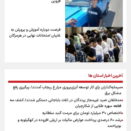
قزوین
سرپرست جدید شرکت گاز استان قزوین منصوب شد
جاده، آموزشگاه رانندگی نیست / توقیف نیسان با راننده ۱۲ ساله در
قزوین
فرصت دوباره آموزش و پرورش به
غایبان امتحانات نهایی در هرمزگان
آخرین اخبار استان ها
سرمایه‌گذاران پای کار توسعه آبزی‌پروری مزارع ریجاب آمدند/ پیگیری رفع
مشکل برق
متخلفان صید غیرمجاز پرندگان در ثلاث باباجانی دستگیر شدند/ کشف سه
قطعه سهره طلایی از شکارچیان
اختصاص ۳۰ میلیارد تومان برای مرمت گنبد سلطانیه
رشد ۶۰ درصدی پرداخت عوارض مالیات بر ارزش افزوده در کهگیلویه و
بویراحمد