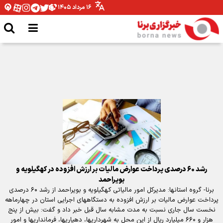
۱۶ مرداد ۱۴۰۵
مدیرکل ورزش و جوانان همدان: نیازمند تخصیص بودجه برای اتمام پروژه ها
هستیم
رشد ۶۰ درصدی پرداخت عوارض مالیات بر ارزش افزوده در کهگیلویه و
بویراحمد
برنا- گروه استانها: مدیرکل امور مالیاتی کهگیلویه و بویراحمد از رشد ۶۰ درصدی
پرداخت عوارض مالیات بر ارزش افزوده به دستگاههای اجرایی استان در چهارماهه
نخست سال جاری نسبت به مدت مشابه سال قبل خبر داد و گفت: بیش از پنج
هزار و ۶۶۰ میلیارد ریال از این محل به شهرداریها، دهیاریها، فرمانداریها و امور