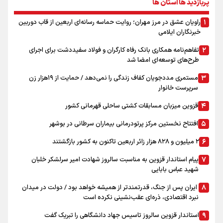
پربازدید ها استان ها
راویان عشق در مرز مهران؛ روایت حماسه‌ رسانه‌ای اربعین از قاب دوربین
خبرنگاران ایلامی
تفاهم‌نامه همکاری بانک رفاه کارگران و فولاد سفیددشت برای اجرای
طرح‌های توسعه‌ای امضا شد
مستمری مددجویان کفاف زندگی را نمی‌دهد / حمایت از ۱۹هزار زن‌
سرپرست خانوار
قزوین میزبان مسابقات کشتی ساحلی قهرمانی کشور
افتتاح نخستین مرکز پرتودرمانی بیماران سرطانی در بوشهر
۲ میلیون و ۸۲۸ هزار زائر اربعین تاکنون به کشور بازگشتند
پیام استاندار قزوین به مناسبت سالروز شهادت امیر سرلشکر خلبان
شهید عباس بابایی
ایران پس از جنگ، قدرتمندتر از همیشه خواهد بود / دولت در میدان
نبرد اقتصادی، ذره‌ای عقب‌نشینی نکرده است
استاندار قزوین سالروز تاسیس جهاد دانشگاهی را تبریک گفت