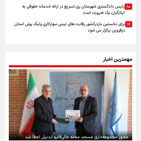
رئیس دادگستری شهرستان ری:تسریع در ارائه خدمات حقوقی به
ایثارگران یک ضرورت است
برای نخستین باردرکشور رقابت های تیمی سوارکاری ولیگ پرش استان
درقزوین برگزار می شود
زنجان دبیرخانه اجرایی فعالیت‌های تابستانی دانش‌آموزان کشور است
رفع موانع فعالیت تعاونی ها در اولویت قرار گیرد
مهمترین اخبار
برپایی موکب سالانه حرم مطهر حضرت سید علاءالدین حسین(ع) در
دهه پایانی صفر
تغییر زمانبندی شارژ کالابرگ، واریز اعتبار «کارت امید مادر» و ساماندهی
تراکنشهای فروشگاهی؛ سه خبر حوزه رفاه برای خانوارهای فارس
فعالیت ۱۲۰ نیروی درمانی هلال احمر قم در عراق
گفتگوی ویژهٔ روز خبرنگار با مدیرکل کمیته امداد خراسان شمالی /از
خیران رسانه‌ای تا ۷۰۰ واحد مسکن و ۴۰۰ میلیارد تومان کمک مردمی
بازدید معاون عمرانی استاندار از پروژه های عمرانی شهرداری قزوین
مجوز مجموعه‌داری مسجد محله عالی‌قاپو اردبیل اعطا شد
سرپرست جدید شرکت گاز استان قزوین منصوب شد