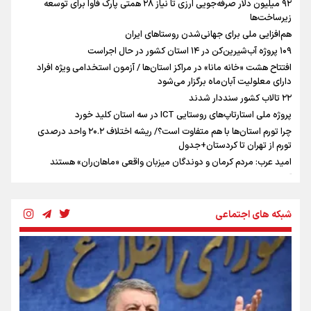
۹۲ میلیون دلار صرفه‌جویی ارزی تا نیاز ۲۸ همتی پارک فاوا برای توسعه
شدند/ انجام ۲۴ هزار سرویس حمل‌ونقل اربعینی
زیرساخت‌ها
تردد زائران اربعین از مرز خسروی از یک میلیون نفر عبور کرد/ ادامه موج
هم‌افزایی ملی برای جهانی‌شدن روستاهای ایران
بازگشت زائران
۱۰۹ پروژه آب‌شیرین‌کن در ۱۴ استان کشور در حال اجراست
تکمیل ساختمان سه بیمارستان بوشهر تا اوایل بهار آینده اعلام شد
افتتاح هشت «خانه مانا» در مراکز استان‌ها / آزمون استخدامی ویژه افراد
مسیر جایگزین محور حاجی‌آباد به بندرعباس در محدوده گلوگاه اعلام شد
دارای معلولیت آبان‌ماه برگزار می‌شود
پرداخت ۴۳ میلیارد تومان تسهیلات خوداشتغالی به زندانیان بوشهر
۲۲ تالاب کشور سنددار شدند
پروژه ملی استارتاپ‌های روستایی ICT در سه استان کلید خورد
چرا تورم استان‌ها با هم متفاوت است؟/ ریشه اختلاف ۲۰.۲ واحد درصدی
تورم از تهران تا کردستان+جدول
امید عرب: مردم کرمان و دوندگان میزبان واقعی «ماهان‌ران» هستند
آداب و رسوم و مراسم محرم در سیستان و بلوچستان
قدیمی ترین روضه‌های تهران در این اماکن برگزار می شد+عکس
بزرگترین تعزیه‌خوانی کشور در کدام روستا است؟
شبکه های اجتماعی
سفارش‌ها و توصیه های مرحوم فاطمی‌نیا به عزاداران امام حسین (ع) در
ماه محرم
۷ آیین عزاداری خاص و دیدنی ایرانی ها در ماه محرم