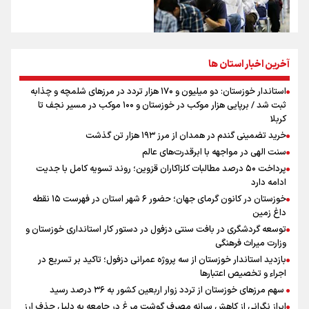
آخرین اخبار استان ها
استاندار خوزستان: دو میلیون و ۱۷۰ هزار تردد در مرزهای شلمچه و چذابه
ثبت شد / برپایی هزار موکب در خوزستان و ۱۰۰ موکب در مسیر نجف تا
کربلا
خرید تضمینی گندم در همدان از مرز ۱۹۳ هزار تن گذشت
سنت الهی در مواجهه با ابرقدرت‌های عالم
پرداخت ۵۰ درصد مطالبات کلزاکاران قزوین؛ روند تسویه کامل با جدیت
ادامه دارد
خوزستان در کانون گرمای جهان؛ حضور ۶ شهر استان در فهرست ۱۵ نقطه
داغ زمین
توسعه گردشگری در بافت سنتی دزفول در دستور کار استانداری خوزستان و
وزارت میراث فرهنگی
بازدید استاندار خوزستان از سه پروژه عمرانی دزفول؛ تاکید بر تسریع در
اجراء و تخصیص اعتبارها
سهم مرزهای خوزستان از تردد زوار اربعین کشور به ۳۶ درصد رسید
ابراز نگرانی از کاهش سرانه مصرف گوشت مرغ در جامعه به دلیل حذف ارز