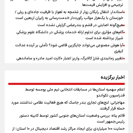
ترجیحی و افزایش قیمت‌ها
استاندار: انتقال رایگان زوار از شلمچه به اهواز با ظرفیت جاده‌ای و ریلی /
خوزستان با یک‌هزار موکب رکورددار خدمت‌رسانی به زایران اربعین است
هیچ‌گونه اصابتی در قشم و بندرعباس گزارش نشده است
گام‌های مؤثری برای تداوم ارائه خدمات پزشکی در دانشگاه علوم پزشکی
شیراز برداشته شده است
آیا هوش مصنوعی می‌تواند جایگزین قاضی شود؟ تأملی بر آینده عدالت
کیفری
تغییر زمانبندی شارژ کالابرگ، واریز اعتبار «کارت امید مادر» و ساماندهی
تراکنشهای فروشگاهی؛ سه خبر حوزه رفاه برای خانوارهای فارس
مدیرعامل آب منطقه‌ای یزد: رسانه‌ها بازوی آگاهی‌بخشی جامعه هستند
اخبار برگزیده
پیام استاندار قزوین به مناسبت سالروز شهادت امیر سرلشکر خلبان شهید
عباس بابایی
اعلام سهمیه استان‌ها در مسابقات انتخابی تیم ملی پومسه توسط
شمس اذر قزوین با 4 بازیکن قرارداد بست
فدراسیون تکواندو
بازدید معاون عمرانی استاندار از پروژه های عمرانی شهرداری قزوین
مهاجرانی: لنج‌های تجاری بندر جاسک که هیچ فعالیت نظامی نداشتند مورد
مشاور رسانه‌ای دفتر رییس‌جمهور تاکید کرد؛لزوم هم‌افزایی روابط‌ عمومی
حمله قرار گرفتند
دستگاه‌های مختلف برای تبیین عملکرد دولت
قائم پناه: بررسی وضعیت استان‌های جنوبی کشور توسط کابینه دستور
آب، فاضلاب، پسماند و پروژه‌های نیمه‌تمام در اولویت مصوبات دولت در
رئیس‌جمهور است
سفر به گیلان
حمایت ۱۰۰ میلیاردی برای ایجاد مراکز رشد اقتصاد دیجیتال در ۱۰ استان؛ از
بیش از یک میلیون زائر با ناوگان حمل‌ونقل اربعین در مرز خسروی جابه‌جا