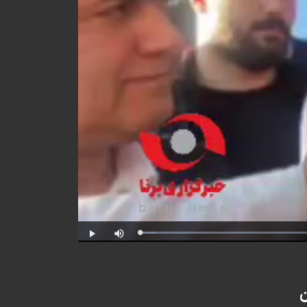
Progress
:
Play
Mute
0%
ن