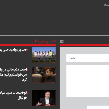
ست.
عناوین مرتبط
صدور روادید ملی پو
احمد دنیامالی در واک
می‌خواستیم تیم ملی
کرد
توضیحات سید عباس 
فوتبال