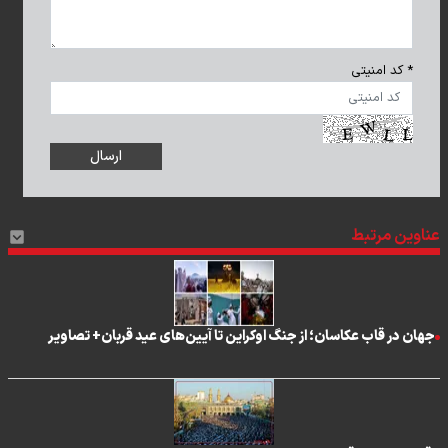
* کد امنیتی
عناوین مرتبط
جهان در قاب عکاسان؛ از جنگ اوکراین تا آیین‌های عید قربان+ تصاویر