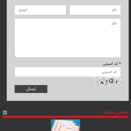
* کد امنیتی
عناوین مرتبط