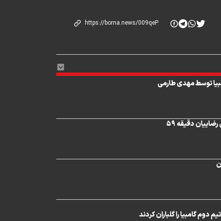
مبیا توسط مهدی طارمی
ضاییان دقیقه ۵۹
ن
م دوم گامبیا را گلباران کردند