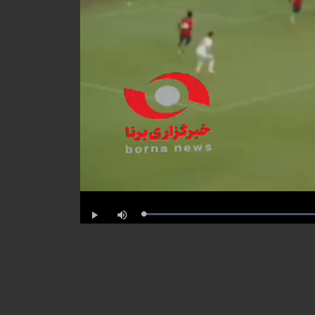
Progress
:
Play
Mute
0%