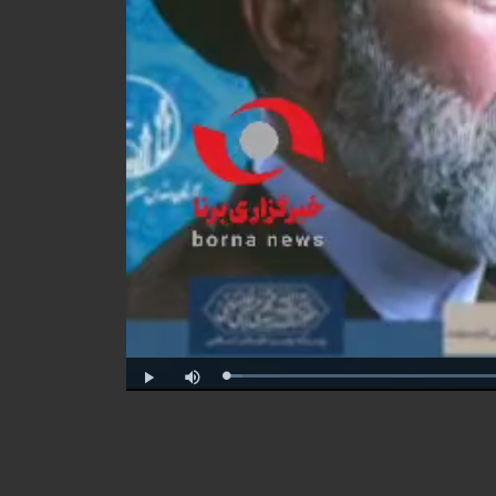
Progress
:
Play
Mute
0%