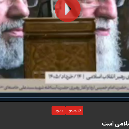
Play
Video
Loaded
:
0%
کد ویدیو
دانلود
اسلامی است