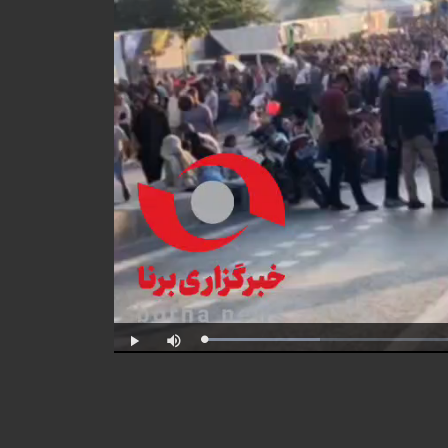
Progress
:
Loaded
:
Play
Mute
0%
0%