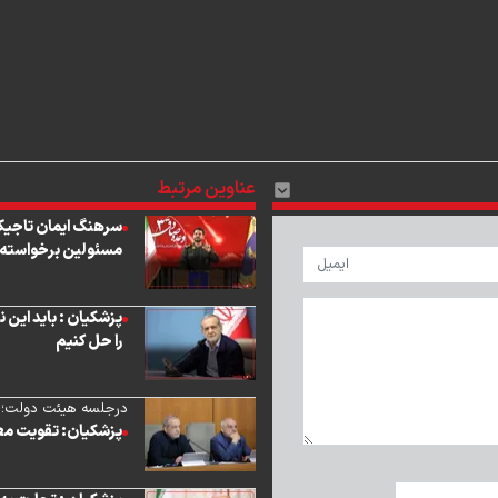
عناوین مرتبط
مسئولین برخواسته 
پزشکیان : باید این 
را حل کنیم
درجلسه هیئت دولت؛
پزشکیان: تقویت معی