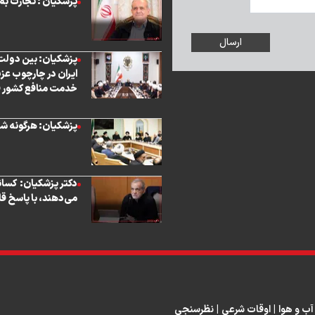
پزشکیان : تجارت به ۱۰ میلیارد رسید، موشک‌ها مذاکره‌ناپذیر ماندن
پزشکیان: بین دولت 
ایران در چارچوب عز
خدمت منافع کشور قر
پزشکیان: هرگونه ش
دکتر پزشکیان: کسانی
می‌دهند، با پاسخ ق
آب و هوا
|
اوقات شرعی
|
نظرسنجی