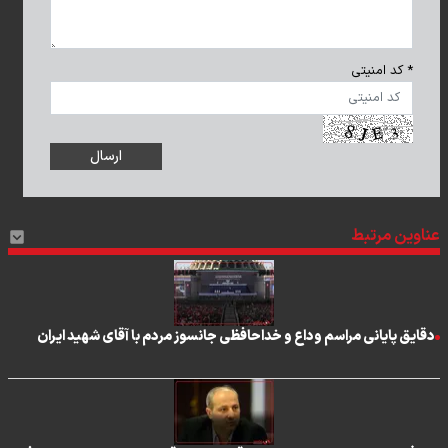
* کد امنیتی
عناوین مرتبط
دقایق پایانی مراسم وداع و خداحافظی جانسوز مردم با آقای شهید ایران