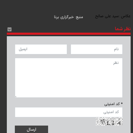
عکاس :
سید علی صالح
منبع:
خبرگزاری برنا
نظر شما
* کد امنیتی