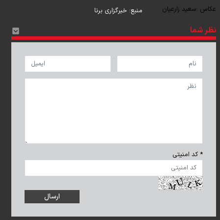
عکاس :
سعید زارعیان
منبع:
خبرگزاری برنا
نظر شما
* کد امنیتی