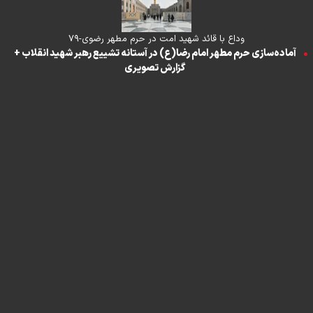
وداع با قائد شهید امت در حرم مطهر رضوی-۷۹
آماده‌سازی حرم مطهر امام رضا(ع) در آستانه تشییع رهبر شهید انقلاب +
گزارش تصویری
تماس با ما
|
درباره ما
|
پیوندها
|
آرشیو
|
عضویت در خبرنامه
|
آب و هوا
|
اوقات شرعی
|
نظرسنجی
تمام حقوق برای خبرگزاری برنا محفوظ است. استفاده از مطالب با ذکر منبع
آزاد است
طراحی و تولید
"ایران سامانه"