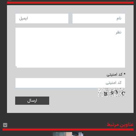
* کد امنیتی
عناوین مرتبط