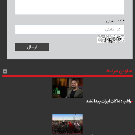
* کد امنیتی
عناوین مرتبط
راغب: ماکانِ ایران پیدا نشد