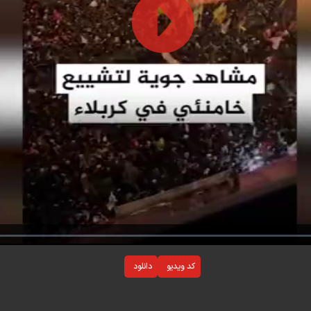
Play
Video
Loaded
:
0%
کد ویدیو
دانلود