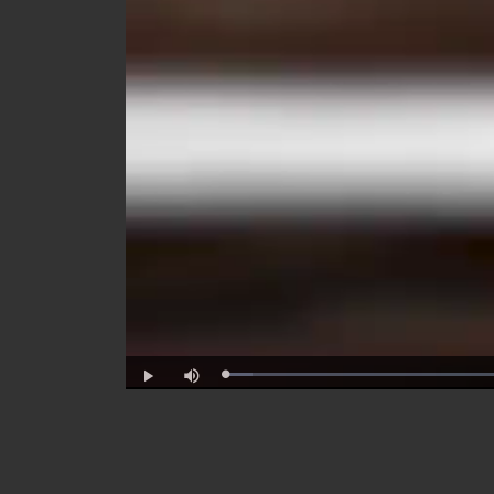
Progress
:
Play
Mute
0%