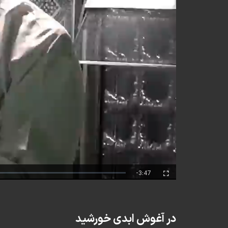
Remaining
-3:47
Fullscreen
Time
در آغوش ابدی خورشید