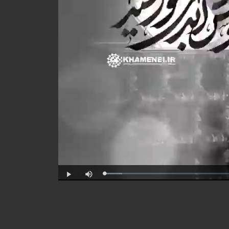
Progress
Loaded
:
:
Play
Mute
0%
0%