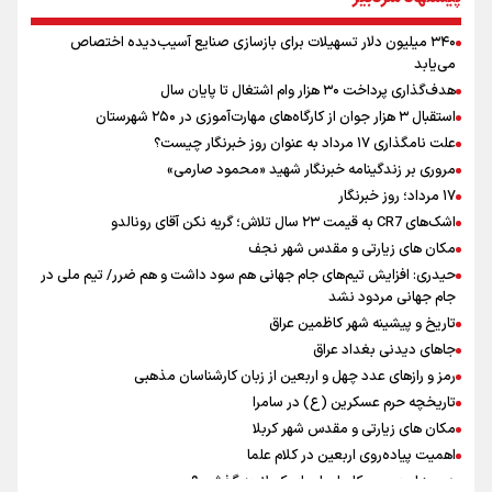
یمن، ایستاده در برابر تحریم و تجاوز
خبر سخنگوی کمیسیون امنیت از توافق در چارچوب کلی مذاکرات ایران و
۳۴۰ میلیون دلار تسهیلات برای بازسازی صنایع آسیب‌دیده اختصاص
عمان بر سر تنگه هرمز
می‌یابد
پیش بینی نرخ ارز، طلا و سکه شنبه ۱۷مرداد/ طلا و دلار در آستانه یک تغییر
هدف‌گذاری پرداخت ۳۰ هزار وام اشتغال تا پایان سال
مهم
استقبال ۳ هزار جوان از کارگاه‌های مهارت‌آموزی در ۲۵۰ شهرستان
همتی: اظهارات جدید آمریکا با ادعاهای قبلی سازگار نیست
علت نامگذاری ۱۷ مرداد به عنوان روز خبرنگار چیست؟
مروری بر زندگینامه خبرنگار شهید «محمود صارمی»
۱۷ مرداد؛ روز خبرنگار
اشک‌های CR7 به قیمت ۲۳ سال تلاش؛ گریه نکن آقای رونالدو
مکان های زیارتی و مقدس شهر نجف
حیدری: افزایش تیم‌های جام جهانی هم سود داشت و هم ضرر/ تیم ملی در
جام جهانی مردود نشد
تاریخ و پیشینه شهر کاظمین عراق
جاهای دیدنی بغداد عراق
رمز و رازهای عدد چهل و اربعین از زبان کارشناسان مذهبی
تاریخچه حرم عسکرین (ع) در سامرا
مکان های زیارتی و مقدس شهر کربلا
اهمیت پیاده‌روی اربعین در کلام علما
در روز اربعین بر کاروان اسرای کربلا چه گذشت؟