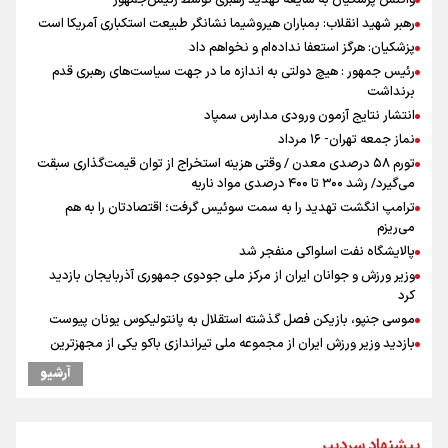
واکنش پزشکیان به شایعه تهدید رهبری توسط رئیس‌جمهور
رهبر شهید انقلاب: بمباران هیروشیما نشانگر طبیعت استکباری آمریکا است
پزشکیان: هرگز استعفا نداده‌ام و نخواهم داد
رئیس جمهور : هیچ دولتی به اندازه ما در جهت سیاست‌های رهبری قدم
برنداشت
انتشار نتایج آزمون ورودی مدارس سمپاد
نماز جمعه تهران- ۱۶ مرداد
تورم ۵۸ درصدی معدن / وقتی هزینه استخراج از توان قیمت‌گذاری سبقت
می‌گیرد/ رشد ۳۰۰ تا ۴۰۰ درصدی مواد ناریه
ترامپ انگشت تهدید را به سمت سوئیس گرفت؛ اقتصادتان را به هم
می‌ریزم
پالایشگاه نفت اسلواکی منفجر شد
وزیر ورزش و جوانان ایران از مرکز ملی جودوی جمهوری آذربایجان بازدید
کرد
موسی جنپو، بازیکن فصل گذشته استقلال به پانتولیکوس یونان پیوست
بازدید وزیر ورزش ایران از مجموعه ملی تیراندازی باکو یکی از مجهزترین
مراکز تیراندازی منطقه
آرشیو
دروازه‌بان سرشناس پرسپولیس در آستانه فسخ قرارداد!
پزشکیان: مذاکره به معنای تسلیم نیست/ دولت برای خدمت به مردم
خواهد ایستاد/ هیچ اختلافی میان دولت و نیروهای مسلح وجود ندارد
پیشنهاد سردبیر