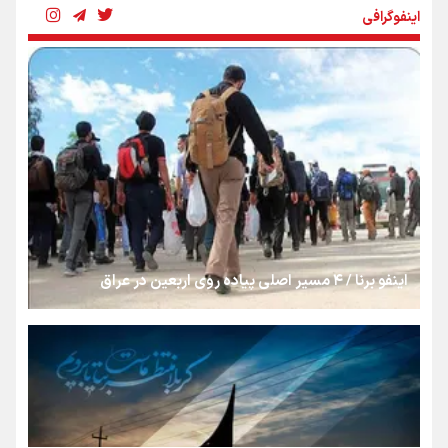
اینفوگرافی
«هورامان»؛ میراثی که جهان را شیفته کرد
شکستگیِ بزرگ؛ روایتِ یک استخوان، یک نسل، یک توهم!
رسانه ملی و حق مردم برای شنیدن صدای رئیس‌جمهوری
اینفو برنا / ۴ مسیر اصلی پیاده روی اربعین در عراق
روایت ایران از کنار مردم
از طلوع خیابان‌ها تا غروب اشک