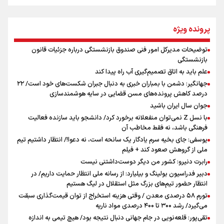
جمله‌ای که بغض چهارماهه را شکست؛ «آهای مردم، آقا از
پرونده ویژه
تهران رفتند»
توضیحات مدیرکل امور فنی صندوق بازنشستگی درباره جزئیات قانون
اینفو برنا / توصیه‌هایی طلایی برای پیاده روی اربعین
بازنشستگی
سه حسرتی که به دلم ماند
علم باید به اتاق تصمیم‌گیری آب راه پیدا کند
جهانگیر: دشمن با بمباران خبری به دنبال جبران شکست‌های خود است/ ۲۲
درصد کاهش پرونده‌های مسن قضایی در سایه هوشمندسازی
جوان سال ایران باشید
مومنِ مقتدرِ مظلوم
با نسل Z نمی‌توان منفعلانه برخورد کرد/ دانشجو باید سازنده فعالیت
فرهنگی باشد، نه فقط مخاطب آن
یوسفی: جای بخیه سرم یادگار یک سانحه است، نه دعوا!/ انتظار داشتیم تیم
ملی از گروهش صعود کند + فیلم
رابرت دنیرو: کشور من دیگر دوست‌داشتنی نیست
دبیر فدراسیون بولینگ و بیلیارد: از رسانه ملی انتظار حمایت داریم/ در
اینفو برنا / جدول کامل فاصله مرز شلمچه تا شهرهای زیارتی
انتظار حضور تیم‌های بزرگ مثل استقلال در لیگ هستیم
عراق
تورم ۵۸ درصدی معدن / وقتی هزینه استخراج از توان قیمت‌گذاری سبقت
می‌گیرد/ رشد ۳۰۰ تا ۴۰۰ درصدی مواد ناریه
تقی‌پور: قلعه‌نویی در جام جهانی دنبال نتیجه بود/ هیچ تیمی به اندازه