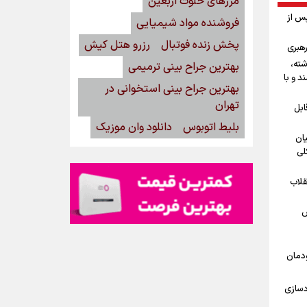
مرزهای خلوت اربعین
پس از
فروشنده مواد شیمیایی
پخش زنده فوتبال
رزرو هتل کیش
رهبری
شته،
بهترین جراح بینی ترمیمی
د و با
بهترین جراح بینی استخوانی در
تهران
ابل
بلیط اتوبوس
دانلود وان موزیک
یان
لی
قلاب
ش
ودمان
دسازی