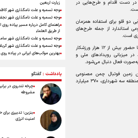
۲۲ کلان طرح ورزشی در دست اقدام و طرح‌هایی در
زیارت اربعین
ارتش صهیونیستی زمین‌های کشاورزی 
ست.
وجه تسمیه و علت نامگذاری شهر کاظ
جنوب لبنان را به آتش کشید
وجه تسمیه و علت نامگذاری شهر نجف
چه کسی باید قیمت‌ها را تعیین کند؟
ی دو قلو برای استفاده همزمان
راهنمای کامل درباره مسیر پیاده روی ا
بازگشت روان دو میلیون و هشتصد هزار
ی استاندارد از جمله طرح‌های
از طریق العلماء
اربعین از مرزهای شش‌گانه
ی است.
وجه تسمیه و علت نامگذاری شهر سامر
زائران اربعین حسینی در مرز تمرچین
وجه تسمیه و علت نامگذاری شهر کربلا
شهردار مشهد ادامه داد: برگزاری جشنواره‌های ورزشی با حضور بیش از ۱۲ هزار ورزشکار
ایران آقای بلامنازع تنگه هرمز
بهترین موکب‌های ایرانی در پیاده روی 
 در میزبانی رویدادهای ملی و
وزیر خارجه مصر: رژیم اسراییل بدون ت
۱۴۰۵
ه‌صورت فعال دنبال می‌شود.
حقوق مشروع مردم فلسطین امنیت ن
توصیه هایی مهم برای پیچ خوردگی پا د
داشت
پیاده روی اربعین
ن زمین فوتبال چمن مصنوعی
یادداشت
گفتگو
|
مستمری مددجویان کفاف زندگی را نم
خطرات پیاده روی اربعین/ ۷ را
استاندارد مشهد به همراه هفت طرح ورزشی دیگر در منطقه سه شهرداری، ۳۷۰ میلیارد
/ حمایت از ۱۹هزار زن‌ سرپرست خانوار
چرخه تندروی در برابر 
سفری ایمن و معنوی
مشروطه
۲۰ نکته دوستانه درباره پیاده روی اربع
عراقی ها
بهترین ذکر در پیاده‌روی اربعین چیس
بنزین؛ تدبیری برای 
۸۰ توصیه کاربردی برای ۸۰ کی
امنیت انرژی
اربعین
توصیه های کاربردی برای زائران در پیاد
0
اربعین