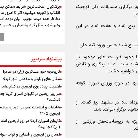
ور برگزاری مسابقات «گل کوچیک
پزشکیان: سخت‌ترین شرایط ممکن پس
انقلاب را تجربه میکنیم/ اگر تا امروز مان
.
بخاطر همه‌ مردم نجیب ایران بوده اس
رهبر شهید مثل کوه پشتیبان و حامی 
 پنج نفره و هفت نفره در این
بود
راویان عشق در مرز مهران؛ روایت حماس
فتتاح شد/ جشن ورود تیم ملی
رسانه‌ای اربعین از قاب دوربین خبرنگارا
ایلامی
 با وجود ظرفیت های موجود در
پیشنهاد سردبیر
پزشکیان: فلسطین هرگز از اولویت سی
ته است، اما با پیگیری و تلاش
خارجی ایران خارج نخواهد شد/ از هر 
رهبران فلسطینی در روند مذاکرات حما
ان خواهیم داشت.
تاریخچه حرم عسکرین (ع) در سامرا
می‌کنیم
مکان های زیارتی و مقدس شهر کربلا
یری در حوزه ورزش صورت گرفته
پیش‌بینی قیمت دلار و طلا 
اهمیت پیاده‌روی اربعین در کلام علما
انتظار سیگنال هرمز / دلار عقب‌نشینی 
در روز اربعین بر کاروان اسرای کربلا چه
یا طلا صعودی می‌ماند؟
گذشت؟
داد ماه در مشهد نیز گفت: از
عملیات تجهیز کتابخانه روستای هدف
شایعات و ابهامات عمومی درباره پیاده
شهد برگزار خواهد شد.
گردشگری ریاب به پایان رسید
اربعین ۱۴۰۵
ترس نتانیاهو از ترور
کاروان اسیران کربلا در روز اربعین اما
ژه به زیرساخت‌های ورزشی، از
فرود یک بالگرد در بیمارستان رمبام در
(ع) کجا بود؟
.
اشغالی در پی هلاکت ۲ نظامی
اعمال روز اربعین و فضایل و ثواب خوا
زخمی شدن ۷ نظامی دیگر