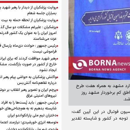
روایت پزشکیان از دیدار با رهبر شهید 
بمباران جلسه شعام
روایت پزشکیان از لحظه حمله به بیت 
پزشکیان : علیرغم مشکلات دو سال گذ
امروز ایران را به عنوان یک کشور قدرتمن
عزت می‌شناسند
رئیس جمهور : حوادث دی‌ماه پارسال ق
فراموشی نیست
رهبر شهید موافقت کردند که برای ایران
خارج از کشور در صورت بازگشت، مشک
ایجاد نشود
واکنش پزشکیان به حواشی پیام رهبر ان
درباره تفاهم‌نامه آتش‌بس
ارد مشهد به همراه هفت طرح
پرچم ایران و تصویر رهبر انقلاب بر دو
در یکی از مناطق کم برخوردار مشهد روز
نیروهای امنیتی عراق
شد.
رئیس جمهور : باید پُست‌ها را به افراد
شایسته بدهیم نه به هم‌جناحی‌های خ
یون فوتبال در این آیین گفت:
دختران تیم ملی پاراتکواندو ایران
توجه در کشور و شایسته تقدیر
توسعه انرژی خورشیدی؛ نیازمند اعتما
اردوی تیم ملی پاراتکواندو دختران