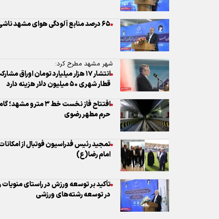
شهر مشهد مطرح کرد:
انتشار ۱۷ هزار میلیارد تومان اورا
قطار شهری ۵۰ میلیون دلار هزینه دارد
افتتاح فاز نخست خط ۳ م
حرم مطهر رضوی
تمجید رئیس فدراسیون فوتبال از امکانا
امام رضا(ع)
تأکید بر توسعه ورزش در راستای منویات
در توسعه رشته‌های ورزشی
تاج: زیرساخت‌های مشهد آماده میزبانی 
تاج: تیم ملی فوتسال زنان محصول یک لی
امیدوارم